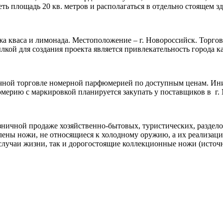
ь площадь 20 кв. метров и располагаться в отдельно стоящем зд
жа кваса и лимонада. Местоположение – г. Новороссийск. Торго
кой для создания проекта является привлекательность города ка
ичной торговле номерной парфюмерией по доступным ценам. Ини
ерию с маркировкой планируется закупать у поставщиков в г. М
зничной продаже хозяйственно-бытовых, туристических, раздело
ены ножи, не относящиеся к холодному оружию, а их реализаци
лучаи жизни, так и дорогостоящие коллекционные ножи (источни