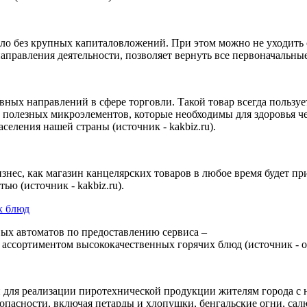
ло без крупных капиталовложений. При этом можно не уходить с 
аправления деятельности, позволяет вернуть все первоначальные 
ных направлений в сфере торговли. Такой товар всегда пользуе
о полезных микроэлементов, которые необходимы для здоровья ч
селения нашей страны (источник - kakbiz.ru).
изнес, как магазин канцелярских товаров в любое время будет 
ью (источник - kakbiz.ru).
х блюд
вых автоматов по предоставлению сервиса –
ассортиментом высококачественных горячих блюд (источник - о
и для реализации пиротехнической продукции жителям города с
в опасности, включая петарды и хлопушки, бенгальские огни, са