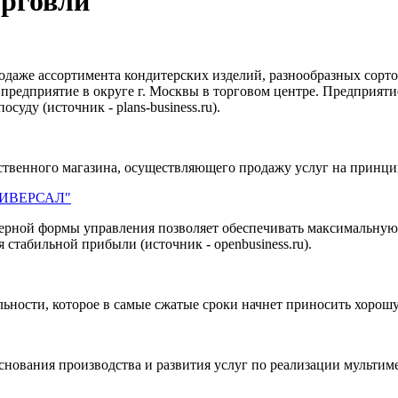
орговли
даже ассортимента кондитерских изделий, разнообразных сортов 
предприятие в округе г. Москвы в торговом центре. Предприятие
уду (источник - plans-business.ru).
твенного магазина, осуществляющего продажу услуг на принципа
УНИВЕРСАЛ"
нерной формы управления позволяет обеспечивать максимальну
стабильной прибыли (источник - openbusiness.ru).
ьности, которое в самые сжатые сроки начнет приносить хорошую
снования производства и развития услуг по реализации мульти