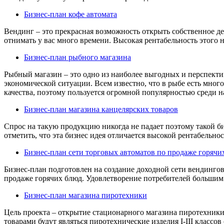
Бизнес-план кофе автомата
Вендинг – это прекрасная возможность открыть собственное де
отнимать у вас много времени. Высокая рентабельность этого н
Бизнес-план рыбного магазина
Рыбный магазин – это одно из наиболее выгодных и перспектив
экономической ситуации. Всем известно, что в рыбе есть мног
качества, поэтому пользуется огромной популярностью среди на
Бизнес-план магазина канцелярских товаров
Спрос на такую продукцию никогда не падает поэтому такой б
отметить, что эта бизнес идея отличается высокой рентабельност
Бизнес-план сети торговых автоматов по продаже горячи
Бизнес-план подготовлен на создание доходной сети вендинго
продаже горячих блюд. Удовлетворение потребителей большим 
Бизнес-план магазина пиротехники
Цель проекта – открытие стационарного магазина пиротехник
товарами будут являться пиротехнические изделия I-III классо