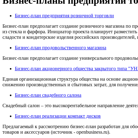
Бизнес-планы предприятий т
Бизнес-план предприятия розничной торговли
Бизнес-план предполагает создание розничного магазина по про
из стекла и фарфора. Инициатор проекта планирует разместить 
сладости и кондитерские изделия российских производителей, пос
Бизнес-план продовольственного магазина
Бизнес-план предполагает создание универсального продовольс
Бизнес-план акционерного общества закрытого типа "
Единая организационная структура общества на основе акцио
снижению производственных и сбытовых затрат, для получения 
Бизнес-план свадебного салона
Свадебный салон – это высокорентабельное направление деятел
Бизнес-план реализации компакт дисков
Предлагаемый к рассмотрению бизнес-план разработан для обо
товаров и аксессуаров (источник - openbusiness.ru).