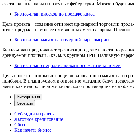
фестивальные шары и наземные фейерверки. Магазин будет имет
Бизнес-план киосков по продаже кваса
Цель проекта – создание сети нестационарной торговли: прода
точек продаж в наиболее оживленных местах города. Предпосыл
Бизнес-план магазина номерной парфюмерии
Бизнес-план предполагает организацию деятельности по розн
арендуемой площади 3 кв. м. в крупном ТРЦ. Наливную парфюм
Бизнес-план специализированного магазина ножей
Цель проекта – открытие специализированного магазина по ро
прибыли. В планируемом к открытию магазине будут представл
найти как недорогие ножи китайского производства на любые с
Информация
Сервисы
Субсидии и гранты
Льготное кредитование
Сбыт
Как начать бизнес