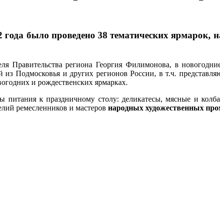
022 года было проведено 38 тематических ярмарок
еля Правительства региона Георгия Филимонова, в новогодни
й из Подмосковья и других регионов России, в т.ч. представл
овогодних и рождественских ярмарках.
 питания к праздничному столу: деликатесы, мясные и колба
елий ремесленников и мастеров
народных художественных пр