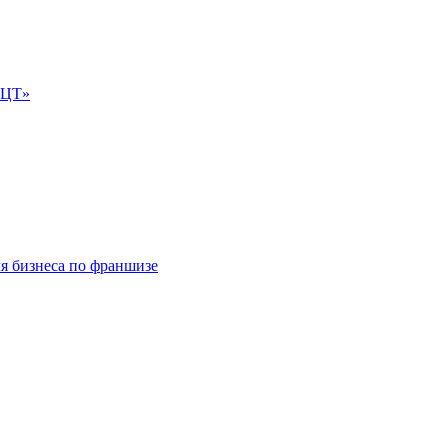
е-ЦТ»
ля бизнеса по франшизе