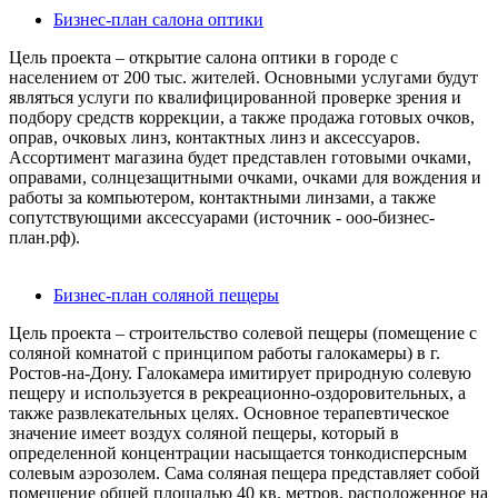
Бизнес-план салона оптики
Цель проекта – открытие салона оптики в городе с
населением от 200 тыс. жителей. Основными услугами будут
являться услуги по квалифицированной проверке зрения и
подбору средств коррекции, а также продажа готовых очков,
оправ, очковых линз, контактных линз и аксессуаров.
Ассортимент магазина будет представлен готовыми очками,
оправами, солнцезащитными очками, очками для вождения и
работы за компьютером, контактными линзами, а также
сопутствующими аксессуарами (источник - ооо-бизнес-
план.рф).
Бизнес-план соляной пещеры
Цель проекта – строительство солевой пещеры (помещение с
соляной комнатой с принципом работы галокамеры) в г.
Ростов-на-Дону. Галокамера имитирует природную солевую
пещеру и используется в рекреационно-оздоровительных, а
также развлекательных целях. Основное терапевтическое
значение имеет воздух соляной пещеры, который в
определенной концентрации насыщается тонкодисперсным
солевым аэрозолем. Сама соляная пещера представляет собой
помещение общей площадью 40 кв. метров, расположенное на