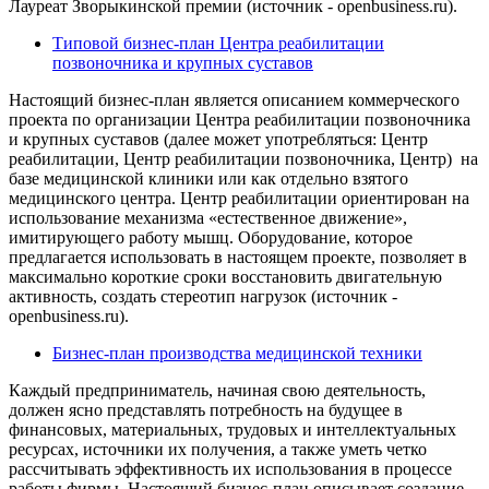
Лауреат Зворыкинской премии (источник - openbusiness.ru).
Типовой бизнес-план Центра реабилитации
позвоночника и крупных суставов
Настоящий бизнес-план является описанием коммерческого
проекта по организации Центра реабилитации позвоночника
и крупных суставов (далее может употребляться: Центр
реабилитации, Центр реабилитации позвоночника, Центр) на
базе медицинской клиники или как отдельно взятого
медицинского центра. Центр реабилитации ориентирован на
использование механизма «естественное движение»,
имитирующего работу мышц. Оборудование, которое
предлагается использовать в настоящем проекте, позволяет в
максимально короткие сроки восстановить двигательную
активность, создать стереотип нагрузок (источник -
openbusiness.ru).
Бизнес-план производства медицинской техники
Каждый предприниматель, начиная свою деятельность,
должен ясно представлять потребность на будущее в
финансовых, материальных, трудовых и интеллектуальных
ресурсах, источники их получения, а также уметь четко
рассчитывать эффективность их использования в процессе
работы фирмы. Настоящий бизнес-план описывает создание