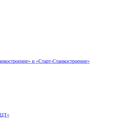
анкостроение» и «Старт-Станкостроение»
е-ЦТ»