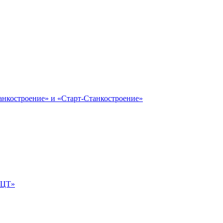
анкостроение» и «Старт-Станкостроение»
е-ЦТ»