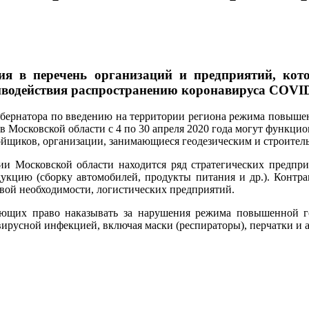
ия в перечень организаций и предприятий, кото
иводействия распространению коронавируса COVID
убернатора по введению на территории региона режима повыш
 в Московской области с 4 по 30 апреля 2020 года могут функци
ойщиков, организации, занимающиеся геодезическим и строител
ии Московской области находится ряд стратегических предпри
укцию (сборку автомобилей, продукты питания и др.). Контра
рвой необходимости, логистических предприятий.
ющих право наказывать за нарушения режима повышенной гот
ирусной инфекцией, включая маски (респираторы), перчатки и 