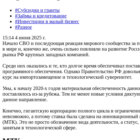
#Субсидии и гранты
#Займы и кредитование
#Инвестиции в малый бизнес
#Разное
15:14 4 июня 2025 г.
Начало СВО и последующая реакция мирового сообщества за п
в мире и, конечно же, очень сильно повлияли на развитие Росс
рынка РФ крупных западных компаний.
Среди них оказались и те, кто долгое время обеспечивал пост
программного обеспечения. Однако Правительство РФ довольно
курс на импортозамещение и технологический суверенитет.
Увы, к началу 2020-х годов материальная обеспеченность данно
поставлялось из-за рубежа. Тем не менее новые условия дикту
данное направление.
Конечно, гигантскую корпорацию полного цикла в ограниченн
невозможно, а потому ставка была сделана на инновационный 
(МТК). Это не просто обозначение вида деятельности, а стату
занятым в технологической сфере.