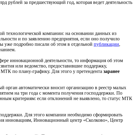
лрд рублей за предшествующий год, которая ведет деятельность
лой технологической компании: на основании данных из
льности и по заявлению предприятия, если оно получило
мы уже подробно писали об этом в отдельной
публикации
,
нанием.
сфере инновационной деятельности, то информация об этом
азвития или ведомство, предоставившие поддержку,
 МТК по плану-графику. Для этого у претендента
заранее
ый орган автоматически вносит организацию в реестр малых
иятием на три года с момента получения господдержки. По
анным критериям: если отклонений не выявлено, то статус МТК
осподдержки. Для этого компании необходимо сформировать
твия инновациям, Инновационный центр «Сколково», Центр