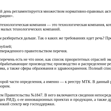
й день регламентируется множеством нормативно-правовых акт
ерации».
 технологическая компания — это технологическая компания, ко
р малых технологических компаний.
ем разбираться дальше. Так о каких же требованиях идет речь? 
рублей;
твержденного правительством перечня.
еречень есть не что иное, как список приоритетных отраслей эк
 обрабатывающие производства; производство и распределение ре
изма, а также сферы образования и здравоохранения. Полный с
торой части определения, а именно — к реестру МТК. В данный
ворим.
ем Правительства №1847. В него включаются сведения непосред
х РИД), о ее инновационных проектах и продукции, а также др
рокий спектр мер господдержки.