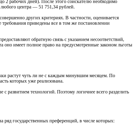
о 2 рабочих дней). После этого соискателю необходимо
я любого центра — 51 751,34 рублей.
 совершенно других критериях. В частности, оценивается
 требования приведены все в том же постановлении
предоставляют обратную связь с указанием несоответствий,
та оно имеет полное право на предусмотренные законом льготы
жки растут чуть ли не с каждым минувшим месяцем. По
сть которых уже реализована.
е с развитием технологий. Поэтому логичнее всего разделить
на ряд государственных преференций, в числе которых: