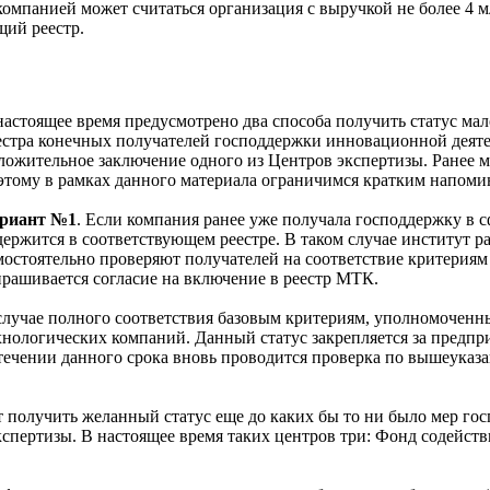
компанией может считаться организация с выручкой не более 4 м
щий реестр.
настоящее время предусмотрено два способа получить статус ма
естра конечных получателей господдержки инновационной деяте
ложительное заключение одного из Центров экспертизы. Ранее 
этому в рамках данного материала ограничимся кратким напоми
риант №1
. Если компания ранее уже получала господдержку в 
держится в соответствующем реестре. В таком случае институт р
мостоятельно проверяют получателей на соответствие критериям
прашивается согласие на включение в реестр МТК.
случае полного соответствия базовым критериям, уполномоченн
хнологических компаний. Данный статус закрепляется за предпр
течении данного срока вновь проводится проверка по вышеуказ
т получить желанный статус еще до каких бы то ни было мер г
кспертизы. В настоящее время таких центров три: Фонд содейс