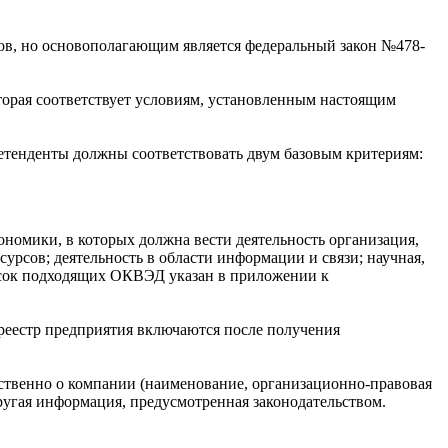
ов, но основополагающим является федеральный закон №478-
торая соответствует условиям, установленным настоящим
Претенденты должны соответствовать двум базовым критериям:
ономики, в которых должна вести деятельность организация,
сурсов; деятельность в области информации и связи; научная,
писок подходящих ОКВЭД указан в приложении к
 реестр предприятия включаются после получения
ственно о компании (наименование, организационно-правовая
угая информация, предусмотренная законодательством.