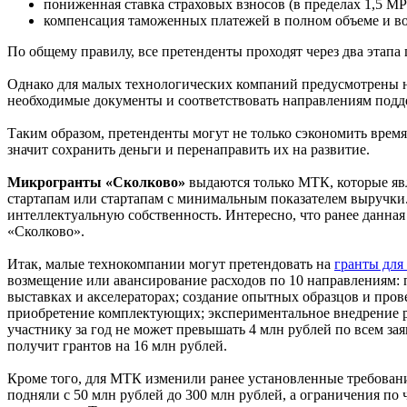
пониженная ставка страховых взносов (в пределах 1,5
компенсация таможенных платежей в полном объеме и во
По общему правилу, все претенденты проходят через два этапа
Однако для малых технологических компаний предусмотрены не
необходимые документы и соответствовать направлениям подде
Таким образом, претенденты могут не только сэкономить время
значит сохранить деньги и перенаправить их на развитие.
Микрогранты «Сколково»
выдаются только МТК, которые явл
стартапам или стартапам с минимальным показателем выручки
интеллектуальную собственность. Интересно, что ранее данна
«Сколково».
Итак, малые технокомпании могут претендовать на
гранты для
возмещение или авансирование расходов по 10 направлениям: п
выставках и акселераторах; создание опытных образцов и про
приобретение комплектующих; экспериментальное внедрение р
участнику за год не может превышать 4 млн рублей по всем за
получит грантов на 16 млн рублей.
Кроме того, для МТК изменили ранее установленные требовани
подняли с 50 млн рублей до 300 млн рублей, а ограничения по ч