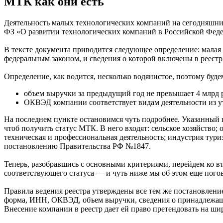
МТК как они есть
Деятельность малых технологических компаний на сегодняшни
ФЗ «О развитии технологических компаний в Российской Фед
В тексте документа приводится следующее определение: малая
федеральным законом, и сведения о которой включены в реест
Определение, как водится, несколько водянистое, поэтому буд
объем выручки за предыдущий год не превышает 4 млрд 
ОКВЭД компании соответствует видам деятельности из у
На последнем пункте остановимся чуть подробнее. Указанный п
чтоб получить статус МТК. В него входят: сельское хозяйство;
техническая и профессиональная деятельность; индустрия тур
постановлению Правительства РФ №1847.
Теперь, разобравшись с основными критериями, перейдем ко в
соответствующего статуса — и чуть ниже мы об этом еще пого
Правила ведения реестра утверждены все тем же постановлени
форма, ИНН, ОКВЭД, объем выручки, сведения о принадлежащи
Внесение компании в реестр дает ей право претендовать на ши