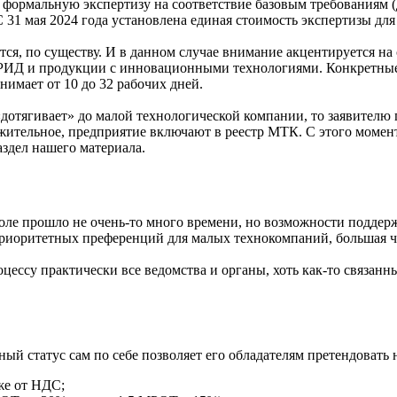
формальную экспертизу на соответствие базовым требованиям (д
 С 31 мая 2024 года установлена единая стоимость экспертизы дл
ся, по существу. И в данном случае внимание акцентируется на
 РИД и продукции с инновационными технологиями. Конкретные
имает от 10 до 32 рабочих дней.
дотягивает» до малой технологической компании, то заявителю 
жительное, предприятие включают в реестр МТК. С этого момен
здел нашего материала.
поле прошло не очень-то много времени, но возможности поддер
риоритетных преференций для малых технокомпаний, большая ча
ессу практически все ведомства и органы, хоть как-то связанны
ный статус сам по себе позволяет его обладателям претендовать 
же от НДС;