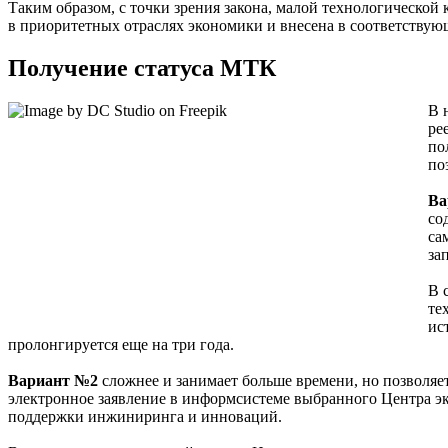
Таким образом, с точки зрения закона, малой технологической 
в приоритетных отраслях экономики и внесена в соответствую
Получение статуса МТК
В 
ре
по
по
Ва
со
са
за
В 
те
ис
пролонгируется еще на три года.
Вариант №2
сложнее и занимает больше времени, но позволяе
электронное заявление в информсистеме выбранного Центра э
поддержки инжиниринга и инноваций.