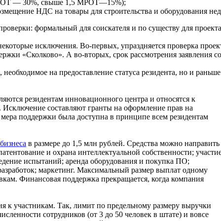
 МРОТ — 30%, свыше 1,5 МРОТ—15%);
змещение НДС на товары для строительства и оборудования не
 проверки: формальный для соискателя и по существу для проект
которые исключения. Во-первых, упраздняется проверка проект
ржки «Сколково». А во-вторых, срок рассмотрения заявления со
, необходимое на предоставление статуса резидента, но и рань
яются резидентам инновационного центра и относятся к
. Исключение составляют гранты на оформление прав на
я мера поддержки была доступна в принципе всем резидентам
 бизнеса
в размере до 1,5 млн рублей. Средства можно направить
атентование и охрана интеллектуальной собственности; участие
ведение испытаний; аренда оборудования и покупка ПО;
азработок; маркетинг. Максимальный размер выплат одному
явкам. Финансовая поддержка прекращается, когда компания
я к участникам. Так, лимит по предельному размеру выручки
исленности сотрудников (от 3 до 50 человек в штате) и вовсе