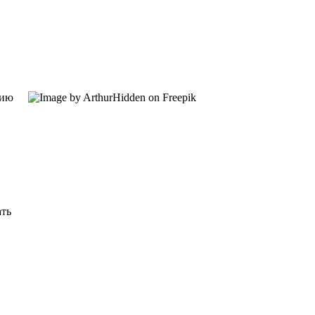
цию
ать