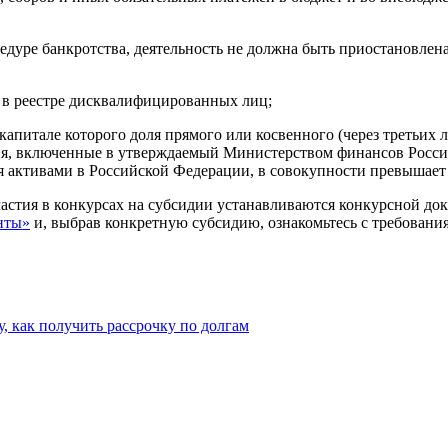
цедуре банкротства, деятельность не должна быть приостановле
я в реестре дисквалифицированных лиц;
капитале которого доля прямого или косвенного (через третьих
рия, включенные в утверждаемый Министерством финансов Росси
 активами в Российской Федерации, в совокупности превышает
стия в конкурсах на субсидии устанавливаются конкурсной док
нты»
и, выбрав конкретную субсидию, ознакомьтесь с требовани
, как получить рассрочку по долгам