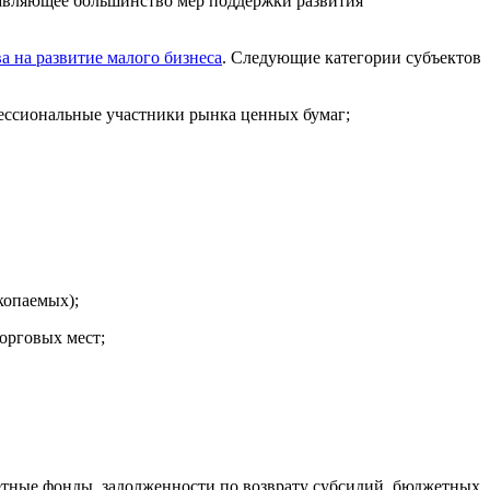
одавляющее большинство мер поддержки развития
а на развитие малого бизнеса
. Следующие категории субъектов
ессиональные участники рынка ценных бумаг;
копаемых);
торговых мест;
етные фонды, задолженности по возврату субсидий, бюджетных