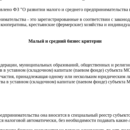
овлено ФЗ "О развитии малого и среднего предпринимательства
нимательства - это зарегистрированные в соответствии с закон
е кооперативы, крестьянские (фермерские) хозяйства и индиви
Малый и средний бизнес критерии
Федерации, муниципальных образований, общественных и религи
в в уставном (складочном) капитале (паевом фонде) субъекта М
участия, принадлежащая одному или нескольким юридическим л
ва в уставном (складочном) капитале (паевом фонде) субъекта
редпринимательства она вносится в специальный реестр субъек
ся налоговой автоматически, без необходимости подавать какие