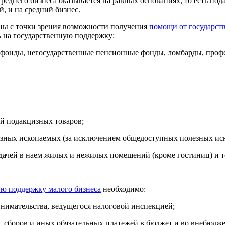
среднего бизнеса оказывается на равных основаниях, то есть п
, и на средний бизнес.
вны с точки зрения возможности получения
помощи от государств
ь на государственную поддержку:
 фонды, негосударственные пенсионные фонды, ломбарды, проф
й подакцизных товаров;
езных ископаемых (за исключением общедоступных полезных ис
 сдачей в наем жилых и нежилых помещений (кроме гостиниц) и 
ю поддержку малого бизнеса
необходимо:
инимательства, ведущегося налоговой инспекцией;
в, сборов и иных обязательных платежей в бюджет и во внебюдж