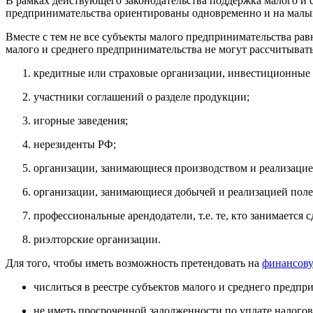
В рамках действующего законодательства поддержка малого и 
предпринимательства ориентированы одновременно и на малый
Вместе с тем не все субъекты малого предпринимательства ра
малого и среднего предпринимательства не могут рассчитыват
кредитные или страховые организации, инвестиционные
участники соглашений о разделе продукции;
игорные заведения;
нерезиденты РФ;
организации, занимающиеся производством и реализацие
организации, занимающиеся добычей и реализацией пол
профессиональные арендодатели, т.е. те, кто занимается
риэлторские организации.
Для того, чтобы иметь возможность претендовать на
финансову
числиться в реестре субъектов малого и среднего предпр
не иметь просроченной задолженности по уплате налого