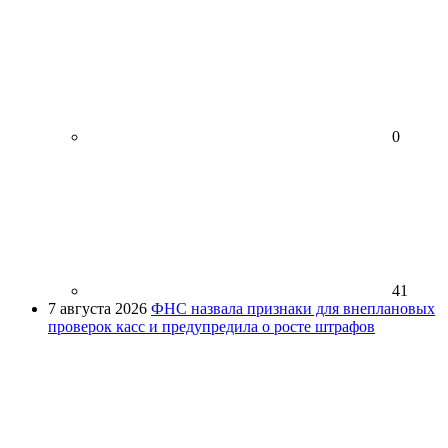
0
41
7 августа 2026
ФНС назвала признаки для внеплановых
проверок касс и предупредила о росте штрафов