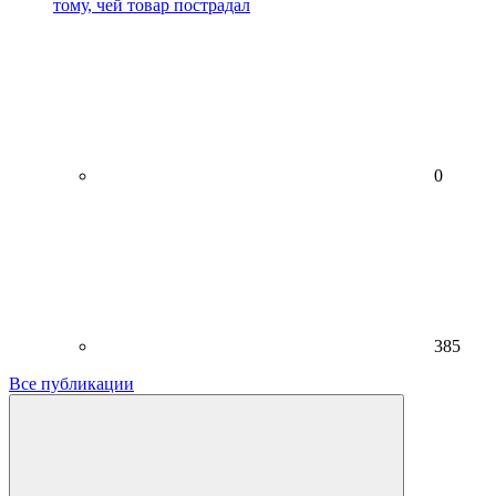
тому, чей товар пострадал
0
385
Все публикации