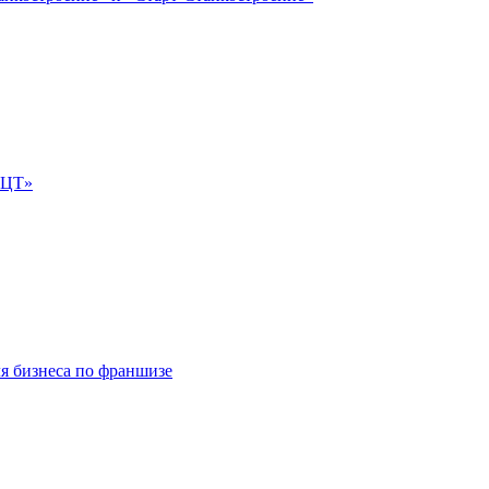
е-ЦТ»
ля бизнеса по франшизе