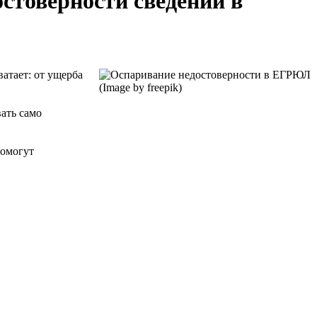
остоверности сведений в
атает: от ущерба
ать само
помогут