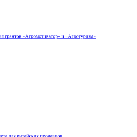
ия грантов «Агромотиватор» и «Агротуризм»
инета для китайских продавцов