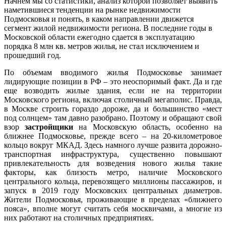
Начнем мы со статистики, анализ которой позволяет выявить
наметившиеся тенденции на рынке недвижимости
Подмосковья и понять, в каком направлении движется
сегмент жилой недвижимости региона. В последние годы в
Московской области ежегодно сдается в эксплуатацию
порядка 8 млн кв. метров жилья, не стал исключением и
прошедший год.
По объемам вводимого жилья Подмосковье занимает
лидирующие позиции в РФ – это неоспоримый факт. Да и где
еще возводить жилые здания, если не на территории
Московского региона, включая столичный мегаполис. Правда,
в Москве строить гораздо дороже, да и большинство «мест
под солнцем» там давно разобрано. Поэтому и обращают свой
взор
застройщики
на Московскую область, особенно на
ближнее Подмосковье, прежде всего – на 20-километровое
кольцо вокруг МКАД. Здесь намного лучше развита дорожно-
транспортная инфраструктура, существенно повышают
привлекательность для возведения нового жилья такие
факторы, как близость метро, наличие Московского
центрального кольца, перевозящего миллионы пассажиров, и
запуск в 2019 году Московских центральных диаметров.
Жители Подмосковья, проживающие в пределах «ближнего
пояса», вполне могут считать себя москвичами, а многие из
них работают на столичных предприятиях.