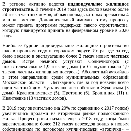
В регионе активно ведется
индивидуальное жилищное
строительство
. В течение 2019 года здесь было введено более
24 тысяч частных домов, общая площадь которых превысила 4
млн кв. метров. Дополнительный импульс этому процессу
может придать программа поддержки такого строительства,
которую планируется принять на федеральном уровне в 2020
году.
Наиболее бурное индивидуальное жилищное строительство
шло в прошлом году в городском округе Истра, где за год
было введено в эксплуатацию более 2 тысяч новых
частных
домов
. Истре немного уступают Солнечногорск (с
показателем свыше 1,9 тысячи домов) и Серпухов (около 1,9
тысячи частных жилищных построек). Абсолютный аутсайдер
в этом направлении среди муниципальных образований
Московской области – Лыткарино, где за год возвели всего
один частный дом. Чуть лучше дела обстоят в Жуковском (3
дома), Краснознаменске (5), Протвине (6), Бронницах (11) и
Ивантеевке (13 частных домов).
В 2019 году значительно (на 20% по сравнению с 2017 годом)
увеличились продажи на вторичном рынке подмосковного
жилья. Процесс роста начался еще в 2018 году, когда было
зарегистрировано более 212 тысяч переходов жилья к новым
собственникам по договорам купли-продажи «вторички» –