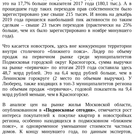
это на 17,7% больше показателя 2017 года (180,1 тыс.). А в
прошедшем году таких переходов прав собственности было
зарегистрировано уже свыше 215 тысяч. И вновь на декабрь
2019 года пришелся наибольший пик активности по таким
сделкам – свыше 23 тысяч переходов (практически на 25%
больше, чем их было зарегистрировано в ноябре минувшего
года).
Что касается новостроек, здесь вне конкуренции территории
внутри столичного «ближнего пояса». Лидер по объему
продаж на первичном рынке среди муниципалитетов
Подмосковья городской округ Красногорск, сумма выручки
на рынке «первички» по итогам 2019 года составила здесь
48,7 млрд рублей. Это на 6,4 млрд рублей больше, чем в
Ленинском горокруге (2 место по объемам выручки). У
Люберец, также входящих в топ-3 муниципалитетов региона
по объемам продаж «первички», годовой показатель на 9,4
млрд рублей меньше, чем в Красногорске.
В анализе цен на рынке жилья Московской области,
опубликованном в
«Подмосковье сегодня»
, отмечается рост
интереса покупателей к покупке квартир в новостройках
региона, особенно находящихся в подмосковном «ближнем
поясе», и одновременное уменьшение стоимости частных
домов. К концу минувшего года, по данным экспертов,