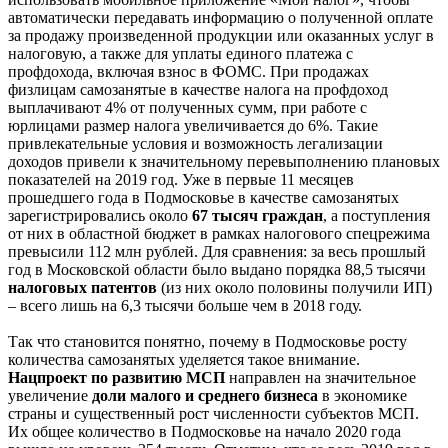
автоматически передавать информацию о полученной оплате
за продажу произведенной продукции или оказанных услуг в
налоговую, а также для уплаты единого платежа с
профдохода, включая взнос в ФОМС. При продажах
физлицам самозанятые в качестве налога на профдоход
выплачивают 4% от полученных сумм, при работе с
юрлицами размер налога увеличивается до 6%. Такие
привлекательные условия и возможность легализации
доходов привели к значительному перевыполнению плановых
показателей на 2019 год. Уже в первые 11 месяцев
прошедшего года в Подмосковье в качестве самозанятых
зарегистрировались около
67 тысяч граждан
, а поступления
от них в областной бюджет в рамках налогового спецрежима
превысили 112 млн рублей. Для сравнения: за весь прошлый
год в Московской области было выдано порядка 88,5 тысячи
налоговых патентов
(из них около половины получили ИП)
– всего лишь на 6,3 тысячи больше чем в 2018 году.
Так что становится понятно, почему в Подмосковье росту
количества самозанятых уделяется такое внимание.
Нацпроект по развитию МСП
направлен на значительное
увеличение
доли малого и среднего бизнеса
в экономике
страны и существенный рост численности субъектов МСП.
Их общее количество в Подмосковье на начало 2020 года