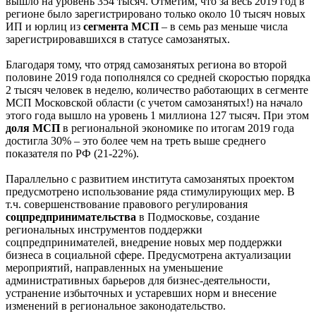
вышло на уровень 354 тысяч. Отметим, что за весь 2019 год в
регионе было зарегистрировано только около 10 тысяч новых
ИП и юрлиц из
сегмента МСП
– в семь раз меньше числа
зарегистрировавшихся в статусе самозанятых.
Благодаря тому, что отряд самозанятых региона во второй
половине 2019 года пополнялся со средней скоростью порядка
2 тысяч человек в неделю, количество работающих в сегменте
МСП Московской области (с учетом самозанятых!) на начало
этого года вышло на уровень 1 миллиона 127 тысяч. При этом
доля МСП
в региональной экономике по итогам 2019 года
достигла 30% – это более чем на треть выше среднего
показателя по РФ (21-22%).
Параллельно с развитием института самозанятых проектом
предусмотрено использование ряда стимулирующих мер. В
т.ч. совершенствование правового регулирования
соцпредпринимательства
в Подмосковье, создание
региональных инструментов поддержки
соцпредпринимателей, внедрение новых мер поддержки
бизнеса в социальной сфере. Предусмотрена актуализации
мероприятий, направленных на уменьшение
административных барьеров для бизнес-деятельности,
устранение избыточных и устаревших норм и внесение
изменений в региональное законодательство.