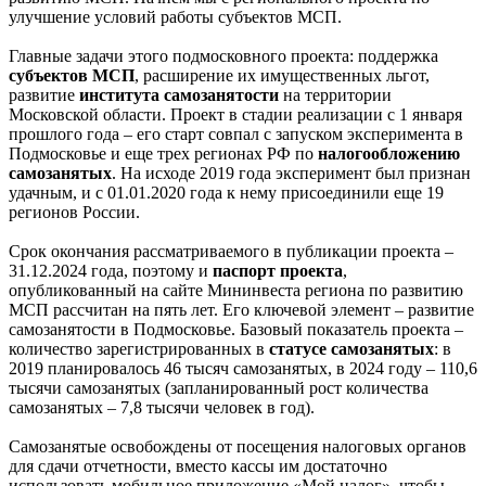
улучшение условий работы субъектов МСП.
Главные задачи этого подмосковного проекта: поддержка
субъектов МСП
, расширение их имущественных льгот,
развитие
института самозанятости
на территории
Московской области. Проект в стадии реализации с 1 января
прошлого года – его старт совпал с запуском эксперимента в
Подмосковье и еще трех регионах РФ по
налогообложению
самозанятых
. На исходе 2019 года эксперимент был признан
удачным, и с 01.01.2020 года к нему присоединили еще 19
регионов России.
Срок окончания рассматриваемого в публикации проекта –
31.12.2024 года, поэтому и
паспорт проекта
,
опубликованный на сайте Мининвеста региона по развитию
МСП рассчитан на пять лет. Его ключевой элемент – развитие
самозанятости в Подмосковье. Базовый показатель проекта –
количество зарегистрированных в
статусе самозанятых
: в
2019 планировалось 46 тысяч самозанятых, в 2024 году – 110,6
тысячи самозанятых (запланированный рост количества
самозанятых – 7,8 тысячи человек в год).
Самозанятые освобождены от посещения налоговых органов
для сдачи отчетности, вместо кассы им достаточно
использовать мобильное приложение «Мой налог», чтобы