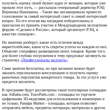
получить оценку своей бизнес-идеи от женщин, которые уже
прошли этот путь, — рассказала генеральный директор РЭЦ
Вероника Никишина. - Также мы запланировали провести
голосование за самый интересный совет и самый интересный
вопрос. По его итогам мы наградим победительниц и
пригласим их принять участие в Международном экспортном
форуме «Сделано в России», который организует РЭЦ, в
качестве спикеров».
На занятиях разберут, какие есть отличия между
маркетплейсами, какие есть секреты успеха на каждом из них.
Объяснят специфику размещения своих товаров. Кроме того,
для более глубоко погружения в тему предложат заглянуть на
страничку
«Профессионалы экспорта»
.
Сами занятия бесплатны, но при желании можно будет
заказать персональную консультацию и получить оценку
рыночных перспектив конкретного товара. За эти услуги уже
придется заплатить.
В программе будут рассмотрены такие популярные площадки
как Alibaba.com, TraceParts.com – площадка по торговле
цифровыми 3D-моделями для использования в инженерии и
не только, Panalpa Market – площадка, которая позволяет
отправлять мебель, предметы интерьера, материалы и другие