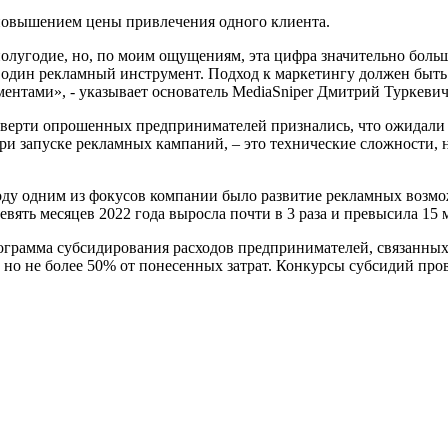
повышением цены привлечения одного клиента.
лугодие, но, по моим ощущениям, эта цифра значительно больше
 один рекламный инструмент. Подход к маркетингу должен быть
ентами», - указывает основатель MediaSniper Дмитрий Туркевич
етверти опрошенных предпринимателей признались, что ожидали 
и запуске рекламных кампаний, – это технические сложности, 
году одним из фокусов компании было развитие рекламных возм
вять месяцев 2022 года выросла почти в 3 раза и превысила 15 
ограмма субсидирования расходов предпринимателей, связанных с
 но не более 50% от понесенных затрат. Конкурсы субсидий пров