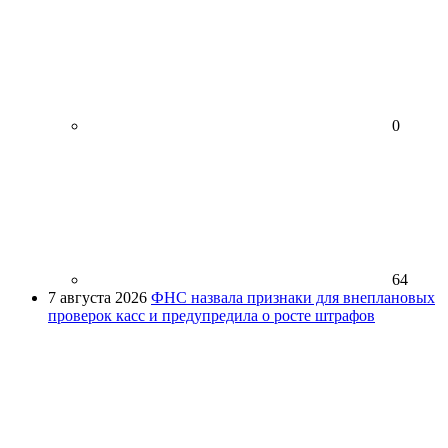
0
64
7 августа 2026
ФНС назвала признаки для внеплановых
проверок касс и предупредила о росте штрафов