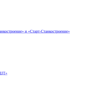
анкостроение» и «Старт-Станкостроение»
е-ЦТ»