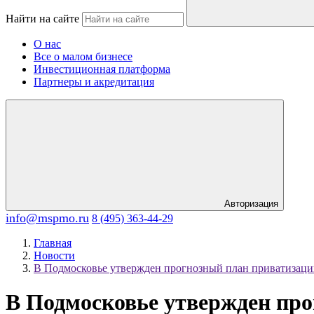
Найти на сайте
О нас
Все о малом бизнесе
Инвестиционная платформа
Партнеры и акредитация
Авторизация
info@mspmo.ru
8 (495) 363-44-29
Главная
Новости
В Подмосковье утвержден прогнозный план приватизаци
В Подмосковье утвержден про