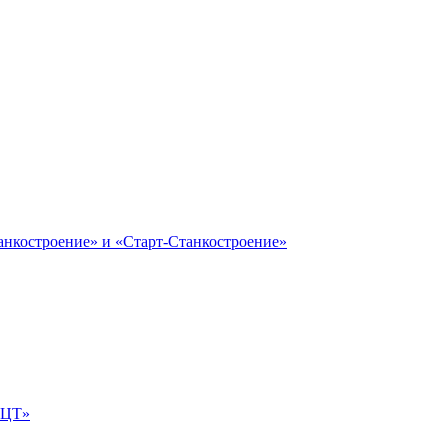
анкостроение» и «Старт-Станкостроение»
е-ЦТ»