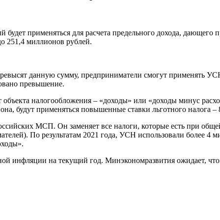
й будет применяться для расчета предельного дохода, дающего
о 251,4 миллионов рублей.
превысят данную сумму, предприниматели смогут применять УСН
ровано превышение.
объекта налогообложения – «доходы» или «доходы минус расходы
она, будут применяться повышенные ставки льготного налога – 
сийских МСП. Он заменяет все налоги, которые есть при обще
лей). По результатам 2021 года, УСН использовали более 4 м
оходы».
ой инфляции на текущий год. Минэкономразвития ожидает, что и