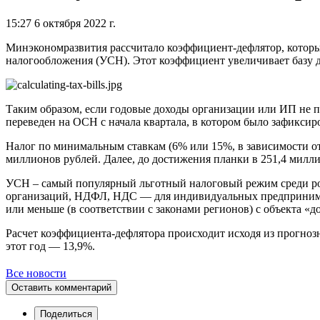
15:27 6 октября 2022 г.
Минэкономразвития рассчитало коэффициент-дефлятор, которы
налогообложения (УСН). Этот коэффициент увеличивает базу д
Таким образом, если годовые доходы организации или ИП не 
переведен на ОСН с начала квартала, в котором было зафикси
Налог по минимальным ставкам (6% или 15%, в зависимости от 
миллионов рублей. Далее, до достижения планки в 251,4 милли
УСН – самый популярный льготный налоговый режим среди рос
организаций, НДФЛ, НДС — для индивидуальных предпринимате
или меньше (в соответствии с законами регионов) с объекта «д
Расчет коэффициента-дефлятора происходит исходя из прогнозн
этот год — 13,9%.
Все новости
Оставить комментарий
Поделиться