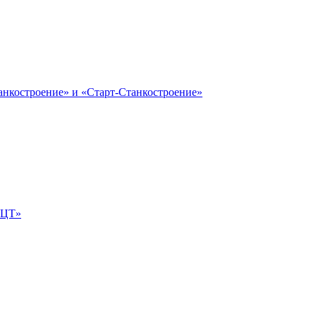
анкостроение» и «Старт-Станкостроение»
е-ЦТ»