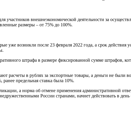
 для участников внешнеэкономической деятельности за осущест
овленные размеры – от 75% до 100%.
рые уже возникли после 23 февраля 2022 года, а срок действия у
ы.
ративного штрафа в размере фиксированной сумме штрафов, ко
ют расчеты в рублях за экспортные товары, а деньги не были во
%, ранее предельная ставка была 10%.
бликации,
а норма об отмене применения административной отве
недружественными России странами, начнет действовать в день 