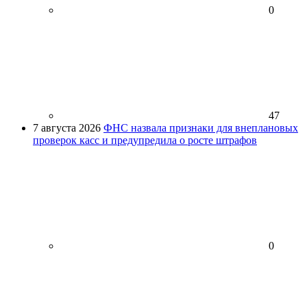
0
47
7 августа 2026
ФНС назвала признаки для внеплановых
проверок касс и предупредила о росте штрафов
0