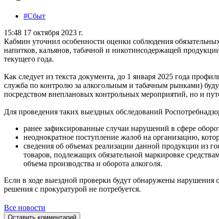
#Сбыт
15:48 17 октября 2023 г.
Кабмин уточнил особенности оценки соблюдения обязательных
напитков, кальянов, табачной и никотинсодержащей продукции
текущего года.
Как следует из текста документа, до 1 января 2025 года профи
служба по контролю за алкогольным и табачным рынками) буду
посредством внеплановых контрольных мероприятий, но и пут
Для проведения таких выездных обследований Роспотребнадзор
ранее зафиксированные случаи нарушений в сфере оборот
неоднократное поступление жалоб на организацию, кото
сведения об объемах реализации данной продукции из г
товаров, подлежащих обязательной маркировке средства
объема производства и оборота алкоголя.
Если в ходе выездной проверки будут обнаружены нарушения о
решения с прокуратурой не потребуется.
Все новости
Оставить комментарий