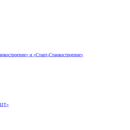
анкостроение» и «Старт-Станкостроение»
е-ЦТ»