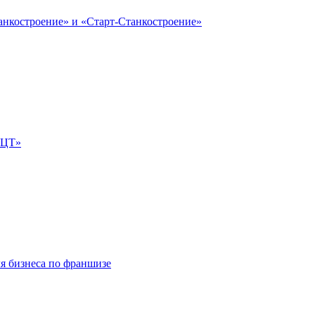
анкостроение» и «Старт-Станкостроение»
е-ЦТ»
ля бизнеса по франшизе