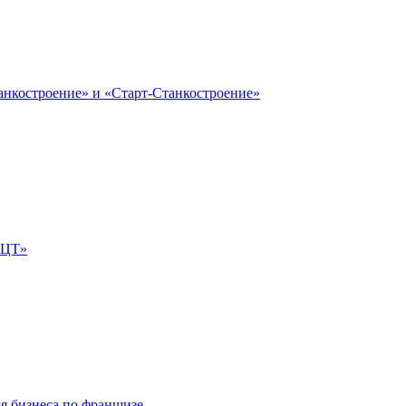
анкостроение» и «Старт-Станкостроение»
е-ЦТ»
ля бизнеса по франшизе