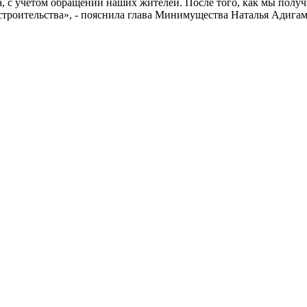
а, с учётом обращений наших жителей. После того, как мы полу
строительства», - пояснила глава Минимущества Наталья Адигам