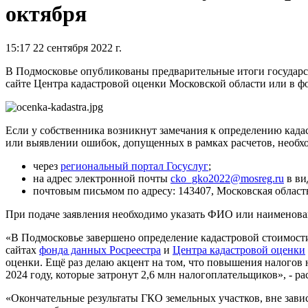
октября
15:17 22 сентября 2022 г.
В Подмосковье опубликованы предварительные итоги государст
сайте Центра кадастровой оценки Московской области или в ф
Если у собственника возникнут замечания к определению кад
или выявлении ошибок, допущенных в рамках расчетов, необход
через
региональный портал Госуслуг
;
на адрес электронной почты
cko_gko2022@mosreg.ru
в ви
почтовым письмом по адресу: 143407, Московская область,
При подаче заявления необходимо указать ФИО или наименован
«В Подмосковье завершено определение кадастровой стоимости 
сайтах
фонда данных Росреестра
и
Центра кадастровой оценки
оценки. Ещё раз делаю акцент на том, что повышения налогов н
2024 году, которые затронут 2,6 млн налогоплательщиков», - р
«Окончательные результаты ГКО земельных участков, вне зависи