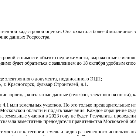
венной кадастровой оценки. Она охватила более 4 миллионов з
онде данных Росреестра.
астровой стоимости объекта недвижимости, выраженные с испол
имо будет обратиться с заявлением до 18 октября удобным спос
де электронного документа, подписанного ЭЦП;
 г. Красногорск, бульвар Строителей, д.1.
ие юрлица, контактные данные (телефон, электронная почта), к
4,1 млн земельных участков. Но это только предварительные ит
Московской области и подать замечания. Каждое обращение буде
а земельные участки в 2023 году не будет. Результаты проведени
ассказала заместитель председателя правительства Московской о
мости от категории земель и видов разрешенного использования 