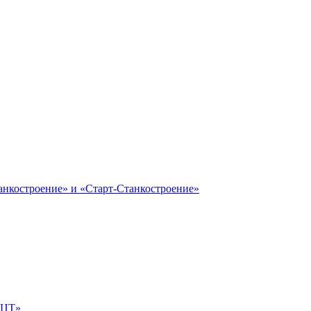
анкостроение» и «Старт-Станкостроение»
е-ЦТ»