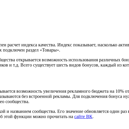
ен расчет индекса качества. Индекс показывает, насколько акти
ых подключен раздел «Товары».
бщества открывается возможность использования различных бон
иков и т.д. Всего существует шесть видов бонусов, каждый из 
ывается возможность увеличения рекламного бюджета на 10% от
азываются без встроенной рекламы. Для подключения бонуса нуж
ео сообщества.
ой и названием сообщества. Его значение обновляется один раз в
об этой функции можно прочитать на
сайте ВК
.