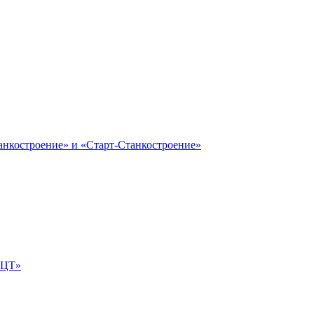
анкостроение» и «Старт-Станкостроение»
е-ЦТ»