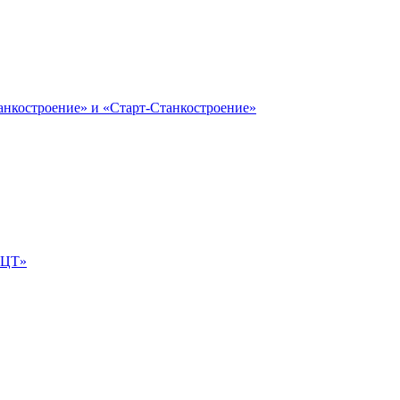
анкостроение» и «Старт-Станкостроение»
е-ЦТ»