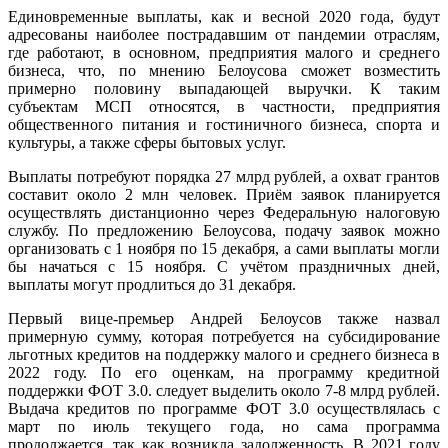
Единовременные выплаты, как и весной 2020 года, будут
адресованы наиболее пострадавшим от пандемии отраслям,
где работают, в основном, предприятия малого и среднего
бизнеса, что, по мнению Белоусова сможет возместить
примерно половину выпадающей выручки. К таким
субъектам МСП относятся, в частности, предприятия
общественного питания и гостиничного бизнеса, спорта и
культуры, а также сферы бытовых услуг.
Выплаты потребуют порядка 27 млрд рублей, а охват грантов
составит около 2 млн человек. Приём заявок планируется
осуществлять дистанционно через Федеральную налоговую
службу. По предложению Белоусова, подачу заявок можно
организовать с 1 ноября по 15 декабря, а сами выплаты могли
бы начаться с 15 ноября. С учётом праздничных дней,
выплаты могут продлиться до 31 декабря.
Первый вице-премьер Андрей Белоусов также назвал
примерную сумму, которая потребуется на субсидирование
льготных кредитов на поддержку малого и среднего бизнеса в
2022 году. По его оценкам, на программу кредитной
поддержки ФОТ 3.0. следует выделить около 7-8 млрд рублей.
Выдача кредитов по программе ФОТ 3.0 осуществлялась с
март по июль текущего года, но сама программа
продолжается, так как возникла задолженность. В 2021 году