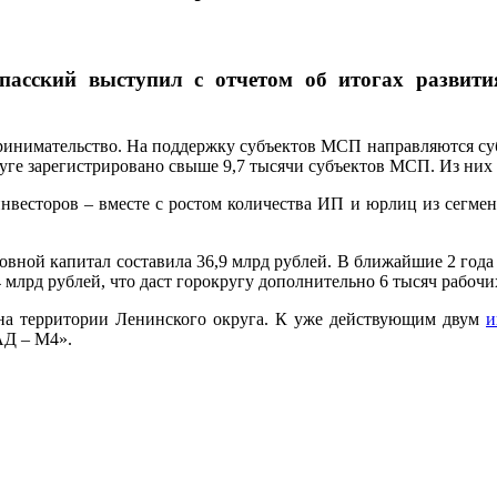
асский выступил с отчетом об итогах развити
принимательство. На поддержку субъектов МСП направляются су
уге зарегистрировано свыше 9,7 тысячи субъектов МСП. Из них б
есторов – вместе с ростом количества ИП и юрлиц из сегмента
вной капитал составила 36,9 млрд рублей. В ближайшие 2 года 
4 млрд рублей, что даст горокругу дополнительно 6 тысяч рабочи
на территории Ленинского округа. К уже действующим двум
и
АД – М4».