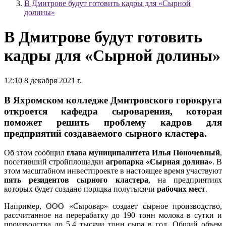
В Дмитрове будут готовить кадры для «Сырной
долины»
В Дмитрове будут готовить
кадры для «Сырной долины»
12:10 8 декабря 2021 г.
В Яхромском колледже Дмитровского горокруга
откроется кафедра сыроварения, которая
поможет решить проблему кадров для
предприятий создаваемого сырного кластера.
Об этом сообщил
глава муниципалитета Илья Поночевный
,
посетивший стройплощадки
агропарка «Сырная долина»
. В
этом масштабном инвестпроекте в настоящее время участвуют
пять резидентов сырного кластера
, на предприятиях
которых будет создано порядка полутысячи
рабочих мест
.
Например, ООО «Сыровар» создает сырное производство,
рассчитанное на перерабатку до 190 тонн молока в сутки и
производства до 5,4 тысячи тонн сыра в год. Общий объем