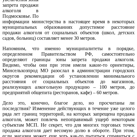
запрета продажи
алкоголя в
Подмосковье. По
информации министерства в настоящее время в некоторых
муниципальных образованиях допустимое расстояние
продажи алкоголя от социальных объектов (школ, детских
садов, больниц) составляет менее 30 метров.
Напомним, что именно муниципалитеты в порядке,
определенном Правительством РФ, самостоятельно
определяют границы зоны запрета продажи алкоголя.
Видимо, чтобы они при этом имели какие-то ориентиры,
Минсельхозпрод МО разослал в администрации городских
округов рекомендации об установлении минимального
расстояния от социальных объектов до магазинов,
реализующих алкогольную продукцию – 100 метров, до
предприятий общепита (ресторанов, кафе) – 60 метров.
Дело это, конечно, благое дело, но просчитаны ли
последствия? Изменение действующих в течение уже целого
ряда лет границ территорий, на которых запрещена продажа
алкоголя, может повлечь непоправимый ущерб некоторым
субъектам МСП. Не секрет, что для многих торговых точек
продажа алкоголя дает весомую долю в обороте. При этом,
если магазин может еще хоть как-то пытаться справиться с