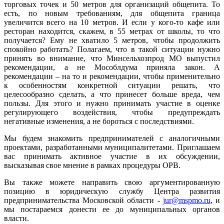
торговых точек и 50 метров для организаций общепита. То
есть, по новым требованиям, для общепита граница
увеличится всего на 10 метров. И если у кого-то кафе или
ресторан находится, скажем, в 55 метрах от школы, то что
получается? Ему не хватило 5 метров, чтобы продолжить
спокойно работать? Полагаем, что в такой ситуации нужно
принять во внимание, что Минсельхозпрод МО выпустил
рекомендации, а не Мособлдума приняла закон. А
рекомендации – на то и рекомендации, чтобы применительно
к особенностям конкретной ситуации решать, что
целесообразно сделать, а что принесет больше вреда, чем
пользы. Для этого и нужно принимать участие в оценке
регулирующего воздействия, чтобы предупреждать
негативные изменения, а не бороться с последствиями.
Мы будем знакомить предпринимателей с аналогичными
проектами, разработанными муниципалитетами. Приглашаем
вас принимать активное участие в их обсуждении,
высказывая свое мнение в рамках процедуры ОРВ.
Вы также можете направить свою аргументированную
позицию в юридическую службу Центра развития
предпринимательства Московской области -
jur@mspmo.ru
, и
мы постараемся донести ее до муниципальных органов
власти.