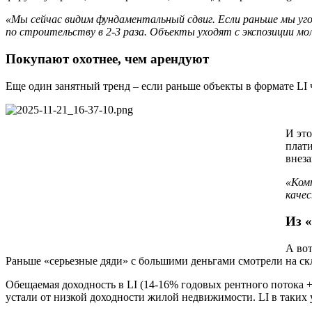
«Мы
сейчас
видим
фундаментальный
сдвиг.
Если
раньше
мы
уг
по
строительству
в 2-3
раза.
Объекты
уходят
с
экспозиции
мо
Покупают охотнее, чем арендуют
Еще один занятный тренд – если раньше объекты в формате LI 
И это
плати
внеза
«Ком
каче
Из «
А вот
Раньше «серьезные дяди» с большими деньгами смотрели на ск
Обещаемая доходность в LI (14-16% годовых рентного потока
устали от низкой доходности жилой недвижимости. LI в таких