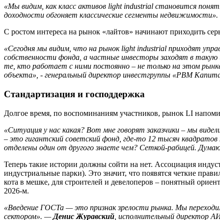
«Мы
видим,
как
класс
активов light industrial
становится
поня
доходности
обгоняет
классические
сегменты
недвижимости».
С ростом интереса на рынок «лайтов» начинают приходить серье
«Сегодня
мы
видим,
что
на
рынок light industrial
приходят
упра
собственности
фонда,
а
частные
инвесторы
заходят
в
такую
те,
кто
работает
с
ними
постоянно
–
не
только
на
этом
рынк
объекта», -
генеральный
директор
инвестгруппы
«РВМ
Капит
Стандартизация и господдержка
Долгое время, по воспоминаниям участников, рынок LI напоминал
«Ситуация
у
нас
какая?
Вот
мне
говорят
заказчики
–
мы
видел
–
это
гигантский
советский
фонд,
где-
то 12
тысяч
квадратов
отделены
один
от
другого
знаете
чем?
Сеткой-
рабицей.
Дума
Теперь такие истории должны сойти на нет. Ассоциация индус
индустриальные парки). Это значит, что появятся четкие правил
кота в мешке, для строителей и девелоперов – понятный ориен
2026-м.
«Введение
ГОСТа
—
это
признак
зрелости
рынка.
Мы
переход
сектором».
—
Денис
Журавский
,
исполнительный
директор
А