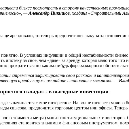
оваривали
бизнес
посмотреть
в
сторону
качественных
промышл
лниеносно»,
—
Александр
Никишов
,
холдинг
«Строительный
Аль
чаще арендовали, то теперь предпочитают выкупать: отношение 
 понятно.
В условиях инфляции и общей нестабильности бизнес 
ть ипотеку за своё, чем «дяде» за аренду, которая мало того чт
пно прекратиться по каким-нибудь форс-мажорным обстоятельст
пании
стремятся
зафиксировать
свои
расходы
и
капитализиров
ственную
аренду
в
нужном
районе
становится
квестом».
—
Вла
простого склада» - в выгодные инвестиции
 здесь начинается самое интересное. На волне интереса малог
лады свысока, предпочитая торговые центры или офисы. Теперь 
 + рост стоимости метра) манит институциональных инвесторов
 условиях становится значимым финансовым инструментом, похож