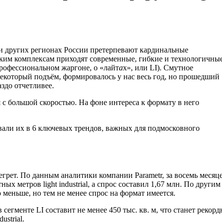
и других регионах России претерпевают кардинальные
ским комплексам приходят современные, гибкие и технологичны
а профессиональном жаргоне, о «лайт
а
х», или LI). Смутное
 некоторый подъём, формировалось у нас весь год, но прошедший
аздо отчетливее.
 большой скоростью. На фоне интереса к формату в него
вали их в 6 ключевых трендов, важных для подмосковного
егрет. По данным аналитики компании Parametr, за восемь месяц
ых метров light industrial, а спрос составил 1,67 млн. По другим
о меньше, но тем не менее спрос на формат имеется.
в сегменте LI составит не менее 450 тыс. кв. м, что станет реко
ustrial.