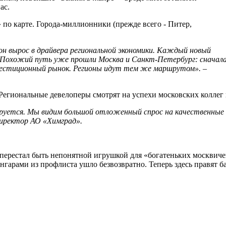
ас.
 по карте. Города-миллионники (прежде всего - Питер,
он
вырос
в
драйвера
региональной
экономики.
Каждый
новый
Похожий
путь
уже
прошли
Москва
и
Санкт-
Петербург:
сначал
вестиционный
рынок.
Регионы
идут
тем
же
маршрутом».
–
 Региональные девелоперы смотрят на успехи московских коллег
руется.
Мы
видим
большой
отложенный
спрос
на
качественные
иректор
АО
«Химград».
сем перестал быть непонятной игрушкой для «богатеньких москви
нгарами из профлиста ушло безвозвратно. Теперь здесь правят б