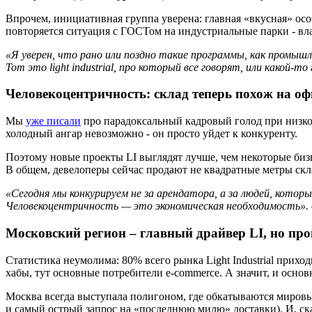
Впрочем, инициативная группа уверена: главная «вкусная» особ
повторяется ситуация с ГОСТом на индустриальные парки - вла
«Я
уверен,
что
рано
или
поздно
такие
программы,
как
промышл
Тот
это
light
industrial,
про
который
все
говорят,
или
какой-
то
Человекоцентричность: склад теперь похож на оф
Мы
уже писали
про парадоксальный кадровый голод при низкой
холодный ангар невозможно - он просто уйдет к конкуренту.
Поэтому новые проекты LI выглядят лучше, чем некоторые биз
В общем, девелоперы сейчас продают не квадратные метры скла
«Сегодня
мы
конкурируем
не
за
арендатора,
а
за
людей,
котор
Человекоцентричность
—
это
экономическая
необходимость».
Московский регион – главный драйвер LI, но пр
Статистика неумолима: 80% всего рынка Light Industrial прихо
хабы, тут основные потребители e-commerce. А значит, и осно
Москва всегда выступала полигоном, где обкатываются мировы
и самый острый запрос на «последнюю милю» доставки). И, ск