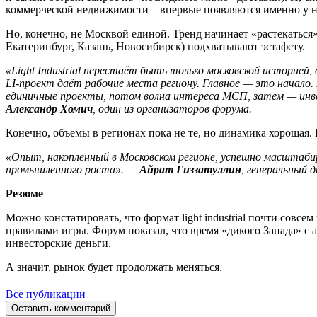
коммерческой недвижимости – впервые появляются именно у н
Но, конечно, не Москвой единой. Тренд начинает «растекаться»
Екатеринбург, Казань, Новосибирск) подхватывают эстафету.
«Light Industrial
перестаёт
быть
только
московской
историей,
LI
‑
проект
даёт
рабочие
места
региону.
Главное
—
это
начало.
единичные
проекты,
потом
волна
интереса
МСП,
затем
—
ин
Александр
Хомич
,
один
из
организаторов
форума.
Конечно, объемы в регионах пока не те, но динамика хорошая.
«Опыт,
накопленный
в
Московском
регионе,
успешно
масштаби
промышленного
роста».
—
Айрат
Гиззатуллин
,
генеральный
д
Резюме
Можно констатировать, что формат light industrial почти сов
правилами игры. Форум показал, что время «дикого Запада» с а
инвесторские деньги.
А значит, рынок будет продолжать меняться.
Все публикации
Оставить комментарий