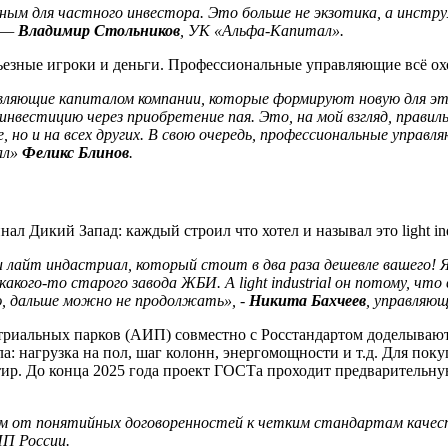
тным
для
частного
инвестора.
Это
больше
не
экзотика,
а
инстр
—
Владимир
Стольников
,
УК
«Альфа-
Капитал».
зные игроки и деньги. Профессиональные управляющие всё охотне
вляющие
капиталом
компании,
которые
формируют
новую
для
эт
инвестицию
через
приобретение
пая.
Это,
на
мой
взгляд,
правил
е,
но
и
на
всех
других.
В
свою
очередь,
профессиональные
управл
ал»
Феликс
Блинов
.
 Дикий Запад: каждый строил что хотел и называл это light indu
и
лайт
индастриал,
который
стоит
в
два
раза
дешевле
вашего!
какого-
то
старого
завода
ЖБИ.
А
light
industrial
он
потому,
что
ю,
дальше
можно
не
продолжать», -
Никита
Бахчеев
,
управляю
триальных парков (АИП) совместно с Росстандартом доделывают
а: нагрузка на пол, шаг колонн, энергомощности и т.д. Для покуп
тир. До конца 2025 года проект ГОСТа проходит предварительную
им
от
понятийных
договоренностей
к
четким
стандартам
качес
ИП
России.