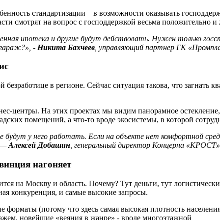
енность стандартизации – в возможности оказывать господдержку 
сти смотрят на вопрос с господдержкой весьма положительно и 
енная
ипотека
и
другие
будут
действовать.
Нужен
только
госс
гараж?
»,
-
Никита
Бахчеев
,
управляющий
партнер
ГК
«Промпл
ис
 безработице в регионе. Сейчас ситуация такова, что загнать 
нес-центры. На этих проектах мы видим панорамное остекление,
дских помещений, а что-то вроде экосистемы, в которой сотрудн
ые
будут
у
него
работать.
Если
на
объекте
нет
комфортной
сре
—
Алексей
Добашин
,
генеральный
директор
Концерна
«КРОСТ»
овинция нагоняет
дится на Москву и область. Почему? Тут деньги, тут логистически
вная конкуренция, и самые высокие запросы.
е форматы (потому что здесь самая высокая плотность населени
ажем, новейшие «веяния в жанре» - вроде многоэтажной