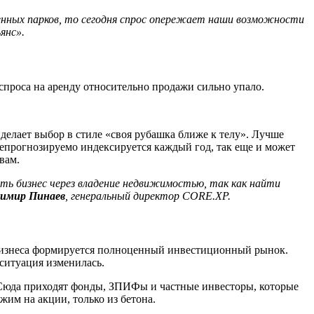
енных
парков,
то
сегодня
спрос
опережает
наши
возможности
янс».
спроса на аренду относительно продажи сильно упало.
делает выбор в стиле «своя рубашка ближе к телу». Лучше
о непрогнозируемо индексируется каждый год, так еще и может
вам.
ать
бизнес
через
владение
недвижимостью,
так
как
найти
димир
Пинаев
,
генеральный
директор CORE.XP.
о бизнеса формируется полноценный инвестиционный рынок.
ситуация изменилась.
. Сюда приходят фонды, ЗПИФы и частные инвесторы, которые
им на акции, только из бетона.