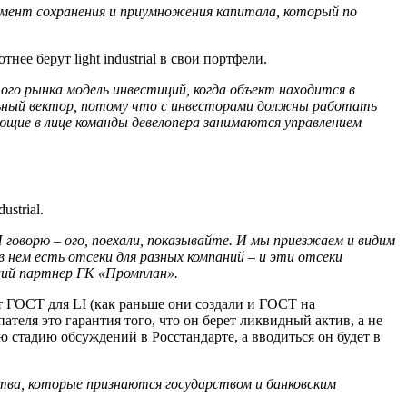
умент
сохранения
и
приумножения
капитала,
который
по
е берут light industrial в свои портфели.
ого
рынка
модель
инвестиций,
когда
объект
находится
в
ьный
вектор,
потому
что
с
инвесторами
должны
работать
яющие
в
лице
команды
девелопера
занимаются
управлением
strial.
Я
говорю
–
ого,
поехали,
показывайте.
И
мы
приезжаем
и
видим
в
нем
есть
отсеки
для
разных
компаний
–
и
эти
отсеки
щий
партнер
ГК
«Промплан».
 ГОСТ для LI (как раньше они создали и ГОСТ на
ателя это гарантия того, что он берет ликвидный актив, а не
 стадию обсуждений в Росстандарте, а вводиться он будет в
тва,
которые
признаются
государством
и
банковским