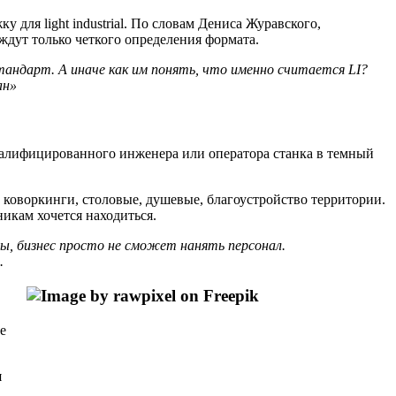
для light industrial. По словам Дениса Журавского,
ждут только четкого определения формата.
тандарт.
А
иначе
как
им
понять,
что
именно
считается
LI?
ан»
квалифицированного инженера или оператора станка в темный
 коворкинги, столовые, душевые, благоустройство территории.
икам хочется находиться.
ды,
бизнес
просто
не
сможет
нанять
персонал.
.
е
я