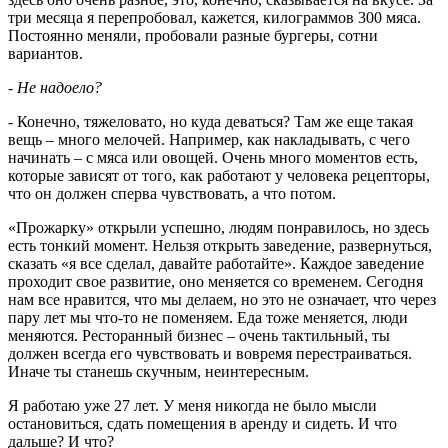
три месяца я перепробовал, кажется, килограммов 300 мяса.
Постоянно меняли, пробовали разные бургеры, сотни
вариантов.
- Не надоело?
- Конечно, тяжеловато, но куда деваться? Там же еще такая
вещь – много мелочей. Например, как накладывать, с чего
начинать – с мяса или овощей. Очень много моментов есть,
которые зависят от того, как работают у человека рецепторы,
что он должен сперва чувствовать, а что потом.
«Прожарку» открыли успешно, людям понравилось, но здесь
есть тонкий момент. Нельзя открыть заведение, развернуться,
сказать «я все сделал, давайте работайте». Каждое заведение
проходит свое развитие, оно меняется со временем. Сегодня
нам все нравится, что мы делаем, но это не означает, что через
пару лет мы что-то не поменяем. Еда тоже меняется, люди
меняются. Ресторанный бизнес – очень тактильный, ты
должен всегда его чувствовать и вовремя перестраиваться.
Иначе ты станешь скучным, неинтересным.
Я работаю уже 27 лет. У меня никогда не было мысли
остановиться, сдать помещения в аренду и сидеть. И что
дальше? И что?