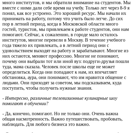
много институтов, и мы обратили внимание на студентов. Мы
вместе с ними дали себе время на учебу. Только лет через 8-9 я
понял, как все устроено. Это хороший ресурс. Мы начали их
принимать на работу, потому что учить было легче. До сих
пор в летний период, когда в Московской области много
гостей, туристов, мы привлекаем к работе студентов, они нам
помогают. Сейчас, к сожалению, в городе мало осталось
институтов, многие перевели в Москву. В течение учебного
года тяжело их привлекать, а в летний период они с
удовольствием выходят на работу и зарабатывают. Многие из
них остаются, меняют профессию. Многие не понимают,
почему они выбрали тот или иной вуз: подруги-друзья пошли
туда, мама сказала. Человек после школы еще не может
определиться. Когда они попадают к нам, их впечатляет
обстановка, аура, они понимают, что им нравится общение с
людьми. Они приходят за советом, мы подсказываем, куда
поступить, чтобы получить нужные знания.
- Интересно, различные телевизионные кулинарные шоу
помогают в обучении?
- Да, конечно, помогают. Но не только они. Очень важна
общая насмотренность. Важно путешествовать, пробовать,
наблюдать. Для любого бизнеса это важно.