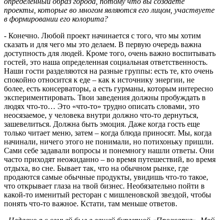
определенный образ города, потому что вы создаете
проекты, которые во многом являются его лицом, участвуете
в формировании его колорита?
- Конечно. Любой проект начинается с того, что мы хотим
сказать и для чего мы это делаем. В первую очередь важна
доступность для людей. Кроме того, очень важно воспитывать
гостей, это наша определенная социальная ответственность.
Наши гости разделяются на разные группы: есть те, кто очень
спокойно относится к еде – как к источнику энергии, не
более, есть консерваторы, а есть гурманы, которым интересно
экспериментировать. Твои заведения должны пробуждать в
людях что-то… Это «что-то» трудно описать словами, это
неосязаемое, у человека внутри должно что-то дернуться,
зашевелиться. Должна быть эмоция. Даже когда гость еще
только читает меню, затем – когда блюда приносят. Мы, когда
начинали, ничего этого не понимали, но потихоньку пришли.
Сами себе задавали вопросы и понемногу нашли ответы. Они
часто приходят неожиданно – во время путешествий, во время
отдыха, во сне. Бывает так, что на обычном рынке, где
продаются самые обычные продукты, увидишь что-то такое,
что открывает глаза на твой бизнес. Необязательно пойти в
какой-то именитый ресторан с мишленовской звездой, чтобы
понять что-то важное. Кстати, там меньше ответов.