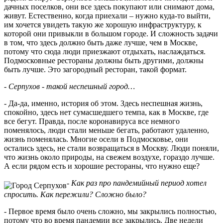
дачных поселков, они все здесь покупают или снимают дома,
живут. Естественно, когда приехали – нужно куда-то выйти,
им хочется увидеть такую же хорошую инфраструктуру, к
которой они привыкли в большом городе. И сложность задачи
в том, что здесь должно быть даже лучше, чем в Москве,
потому что сюда люди приезжают отдыхать, наслаждаться.
Подмосковные рестораны должны быть другими, должны
быть лучше. Это загородный ресторан, такой формат.
- Серпухов - такой неспешный город…
- Да-да, именно, история об этом. Здесь неспешная жизнь,
спокойно, здесь нет сумасшедшего темпа, как в Москве, где
все бегут. Правда, после коронавируса все немного
поменялось, люди стали меньше бегать, работают удаленно,
жизнь поменялась. Многие осели в Подмосковье, они
остались здесь, не стали возвращаться в Москву. Люди поняли,
что жизнь около природы, на свежем воздухе, гораздо лучше.
А если рядом есть и хорошие рестораны, что нужно еще?
- Как раз про пандемийный период хотел
спросить. Как пережили? Сложно было?
- Первое время было очень сложно, мы закрылись полностью,
потому что во время пандемии все закрылись. Две недели