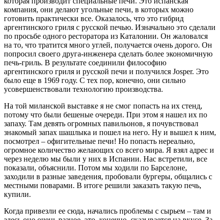
которая производит специальные печи. Это испанская
компания, они делают угольные печи, в которых можно
готовить практически все. Оказалось, что это гибрид
аргентинского гриля с русской печью. Изначально это сделали
по просьбе одного ресторатора из Каталонии. Он жаловался
на то, что тратится много углей, получается очень дорого. Он
попросил своего друга-инженера сделать более экономичную
печь-гриль. В результате соединили философию
аргентинского гриля и русской печи и получился Josper. Это
было еще в 1969 году. С тех пор, конечно, они сильно
усовершенствовали технологию производства.
На той миланской выставке я не смог попасть на их стенд,
потому что были бешеные очереди. При этом я нашел их по
запаху. Там девять огромных павильонов, я почувствовал
знакомый запах шашлыка и пошел на него. Ну и вышел к ним,
посмотрел – офигительные печи! Но попасть нереально,
огромное количество желающих со всего мира. Я взял адрес и
через неделю мы были у них в Испании. Нас встретили, все
показали, объяснили. Потом мы ходили по Барселоне,
заходили в разные заведения, пробовали бургеры, общались с
местными поварами. В итоге решили заказать такую печь,
купили.
Когда привезли ее сюда, начались проблемы с сырьем – там и
здесь оно очень разное, это, конечно, сказывается на вкусе. За