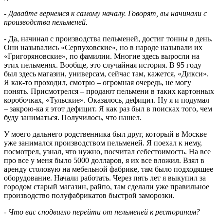
- Давайте вернемся к самому началу. Говорят, вы начинали с
производства пельменей.
- Да, начинал с производства пельменей, достиг тонны в день.
Они назывались «Серпуховские», но в народе называли их
«Григоряновские», по фамилии. Многие здесь выросли на
этих пельменях. Вообще, это случайная история. В 95 году
был здесь магазин, универсам, сейчас там, кажется, «Дикси».
Я как-то проходил, смотрю – огромная очередь, не могу
понять. Присмотрелся – продают пельмени в таких картонных
коробочках, «Тульские». Оказалось, дефицит. Ну я и подумал
– закрою-ка я этот дефицит. Я как раз был в поисках того, чем
буду заниматься. Получилось, что нашел.
У моего дальнего родственника был друг, который в Москве
уже занимался производством пельменей. Я поехал к нему,
посмотрел, узнал, что нужно, посчитал себестоимость. На все
про все у меня было 5000 долларов, я их все вложил. Взял в
аренду столовую на мебельной фабрике, там было подходящее
оборудование. Начали работать. Через пять лет я выкупил за
городом старый магазин, райпо, там сделали уже правильное
производство полуфабрикатов быстрой заморозки.
- Что вас сподвигло перейти от пельменей к ресторанам?