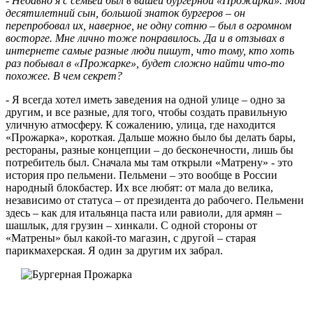
- Недавно я с семьей был в вашей бургерной «Прожарка». Мой
десятилетний сын, большой знаток бургеров – он
перепробовал их, наверное, не одну сотню – был в огромном
восторге. Мне лично тоже понравилось. Да и в отзывах в
интернете самые разные люди пишут, что тому, кто хоть
раз побывал в «Прожарке», будет сложно найти что-то
похожее. В чем секрет?
- Я всегда хотел иметь заведения на одной улице – одно за
другим, и все разные, для того, чтобы создать правильную
уличную атмосферу. К сожалению, улица, где находится
«Прожарка», короткая. Дальше можно было бы делать бары,
рестораны, разные концепции – до бесконечности, лишь бы
потребитель был. Сначала мы там открыли «Матрену» - это
история про пельмени. Пельмени – это вообще в России
народный блокбастер. Их все любят: от мала до велика,
независимо от статуса – от президента до рабочего. Пельмени
здесь – как для итальянца паста или равиоли, для армян –
шашлык, для грузин – хинкали. С одной стороны от
«Матрены» был какой-то магазин, с другой – старая
парикмахерская. Я один за другим их забрал.