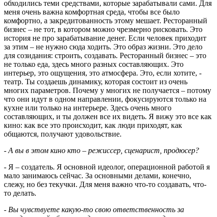
обходились теми средствами, которые зарабатывали сами. Для
меня очень важна комфортная среда, чтобы все было
комфортно, а закредитованность этому мешает. Ресторанный
бизнес – не тот, в котором можно чрезмерно рисковать. Это
история не про зарабатывание денег. Если человек приходит
за этим – не нужно сюда ходить. Это образ жизни. Это дело
для созидания: строить, создавать. Ресторанный бизнес – это
не только еда, здесь много разных составляющих. Это
интерьер, это ощущения, это атмосфера. Это, если хотите, -
театр. Ты создаешь динамику, которая состоит из очень
многих параметров. Почему у многих не получается – потому
что они идут в одном направлении, фокусируются только на
кухне или только на интерьере. Здесь очень много
составляющих, и ты должен все их видеть. Я вижу это все как
кино: как все это происходит, как люди приходят, как
общаются, получают удовольствие.
- А вы в этом кино кто – режиссер, сценарист, продюсер?
- Я – создатель. Я основной идеолог, операционной работой я
мало занимаюсь сейчас. За основными делами, конечно,
слежу, но без текучки. Для меня важно что-то создавать, что-
то делать.
- Вы чувствуете какую-то свою ответственность за