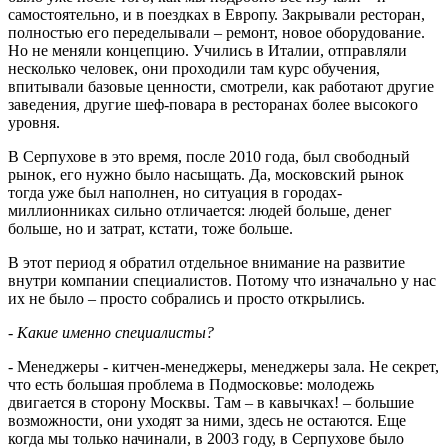
самостоятельно, и в поездках в Европу. Закрывали ресторан,
полностью его переделывали – ремонт, новое оборудование.
Но не меняли концепцию. Учились в Италии, отправляли
несколько человек, они проходили там курс обучения,
впитывали базовые ценности, смотрели, как работают другие
заведения, другие шеф-повара в ресторанах более высокого
уровня.
В Серпухове в это время, после 2010 года, был свободный
рынок, его нужно было насыщать. Да, московский рынок
тогда уже был наполнен, но ситуация в городах-
миллионниках сильно отличается: людей больше, денег
больше, но и затрат, кстати, тоже больше.
В этот период я обратил отдельное внимание на развитие
внутри компании специалистов. Потому что изначально у нас
их не было – просто собрались и просто открылись.
- Какие именно специалисты?
- Менеджеры - китчен-менеджеры, менеджеры зала. Не секрет,
что есть большая проблема в Подмосковье: молодежь
двигается в сторону Москвы. Там – в кавычках! – большие
возможности, они уходят за ними, здесь не остаются. Еще
когда мы только начинали, в 2003 году, в Серпухове было