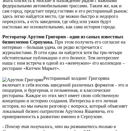
знать близость к Москве и нахождение рядом с важными
федеральными автомобильными трассами. Таким же, как и
сам город, предстает перед гостями и его ресторанный рынок:
здесь легко найдется место, где можно быстро и недорого
перекусить, а есть заведения, где обед или ужин будут
настолько же основательными, как сама история города.
Ресторатор Арутюн Григорян - один из самых известных
бизнесменов Серпухова.
При этом получить его согласие на
интервью – большая удача, он редко встречается с
журналистами. В сети едва ли найдется хотя бы три-четыре
обстоятельные публикации о его бизнесе. Тем интереснее
наша с ним встреча в одной из «жемчужин» его коллекции –
ресторане «Китчен Маркет».
Ресторанный холдинг Григоряна
включает в себя восемь заведений различных форматов - это и
пиццерия, и бургерная, и пельменная, и классические
рестораны. Каждое из этих мест имеет свою собственную
концепцию и историю создания. Интересна и его личная
история, но мы начали разговор с вопроса, который объясняет
локальный бизнес-патриотизм Арутюна Яшаевича, его
приверженность к развитию именно в Серпухове.
- Почему так получилось, что вы развиваетесь только в