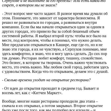
Серпухове и не выходите за его пределы? Или есть какой-то
секрет, о котором мы не знаем?
- Этот вопрос мне часто задают. В разное время мы думали об
этом. Понимаете, это зависит от характера бизнесмена. Я
решил не развиваться по городам, а развиваться внутри
компании. Если бы мы начали открываться один за одним в
других городах, это привело бы за собой бешеный объем
системной работы. Я выбрал второй путь: чтобы все было на
месте, под контролем, чтобы я понимал, что нужно делать.
Мне предлагали открываться в Кашире, еще где-то, но я не
знаю эти города, я их не чувствую, а Серпухов понимаю, мне
здесь комфортно, я знаю, что я могу здесь сделать. До сих пор
так думаю. Ресторан любит комфорт, тишину, спокойствие.
Это бизнес, в котором ты творишь. Очень важно чувствовать
место, это очень важно. Мы любим свой город, работаем здесь
с удовольствием. Когда что-то открываем, делаем это с душой.
- Сколько времени уходит на открытие ресторана?
- От идеи до открытия проходит в среднем год. Бывает и
восемь лет, как с «Китчен Маркет».
Вообще, многие наши рестораны проходили два этапа –
сначала я их открывал, а потом закрывал. Второе открытие
было уже после того, как мы подробно все изучали – и