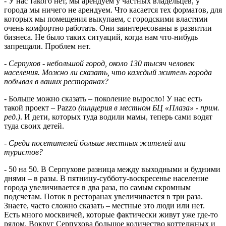
- У нас такого нет, мы арендуем у частных владельцев, у
города мы ничего не арендуем. Что касается тех форматов, для
которых мы помещения выкупаем, с городскими властями
очень комфортно работать. Они заинтересованы в развитии
бизнеса. Не было таких ситуаций, когда нам что-нибудь
запрещали. Проблем нет.
- Серпухов - небольшой город, около 130 тысяч человек
населения. Можно ли сказать, что каждый житель города
побывал в ваших ресторанах?
- Больше можно сказать – поколение выросло! У нас есть
такой проект – Pazzo
(пиццерия в местном БЦ «Плаза» - прим.
ред.)
. И дети, которых туда водили мамы, теперь сами водят
туда своих детей.
- Среди посетителей больше местных жителей или
туристов?
- 50 на 50. В Серпухове разница между выходными и будними
днями – в разы. В пятницу-субботу-воскресенье население
города увеличивается в два раза, по самым скромным
подсчетам. Поток в ресторанах увеличивается в три раза.
Знаете, часто сложно сказать – местные это люди или нет.
Есть много москвичей, которые фактически живут уже где-то
рядом. Вокруг Серпухова большое количество коттеджных и