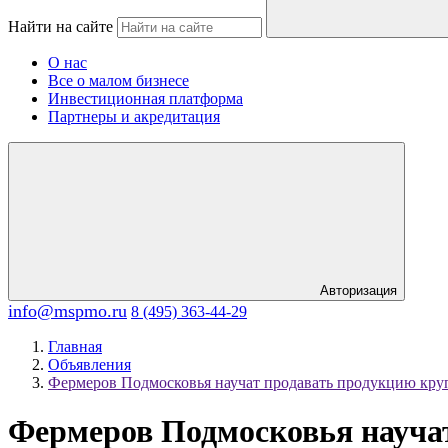
Найти на сайте
О нас
Все о малом бизнесе
Инвестиционная платформа
Партнеры и акредитация
Авторизация
info@mspmo.ru
8 (495) 363-44-29
Главная
Объявления
Фермеров Подмосковья научат продавать продукцию кру
Фермеров Подмосковья науча