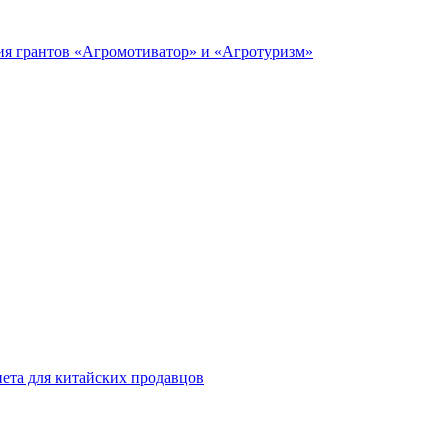
ия грантов «Агромотиватор» и «Агротуризм»
инета для китайских продавцов