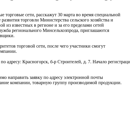
е торговые сети, расскажут 30 марта во время специальной
 развития торговли Министерства сельского хозяйства и
й из известных в регионе и за его пределами сетей
служба регионального Минсельхозпрода, приглашаются
авщики.
ритетов торговой сети, после чего участники смогут
омпании.
о адресу: Красногорск, б-р Строителей, д. 7. Начало регистрац
мо направить заявку по адресу электронной почты
вание компании, товарную группу производимой продукции.