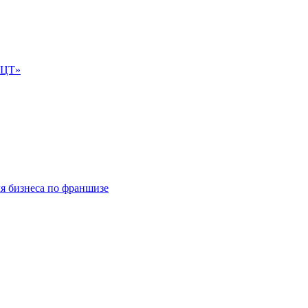
е-ЦТ»
ля бизнеса по франшизе