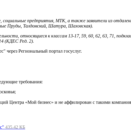
 социальные предприятия, МТК, а также заявители из отдаленны
ные Пруды, Талдомский, Шатура, Шаховская).
ости, относящиеся к классам 13-17, 59, 60, 62, 63, 71, подкласс
4 (КДЕС Ред. 2).
с" через Региональный портал госуслуг.
едующие требования:
осковья;
заций Центра «Мой бизнес» и не аффилирован с такими компани
с"
435.42 КБ