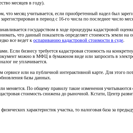
ество месяцев в году).
том, что месяц учитывается, если приобретенный надел был зарег
зарегистрирован в период с 16-го числа по последнее число ме
анавливается государством в ходе процедуры кадастровой оценки
нимать, что данный показатель определяет стоимость земли на 
едко все ведет к
оспариванию кадастровой стоимости в суде
.
ми. Если бизнесу требуется кадастровая стоимость на конкрет
документ можно в МФЦ в бумажном виде или запросить в электро
налог не уплачивается.
м сервисе или на публичной интерактивной карте. Для этого по
 обновления базы данных.
емли меняется. По общему правилу такие изменения учитываются 
дастровая стоимость снижена до рыночной. Кстати, Центр разв
я физических характеристик участка, то налоговая база за пре