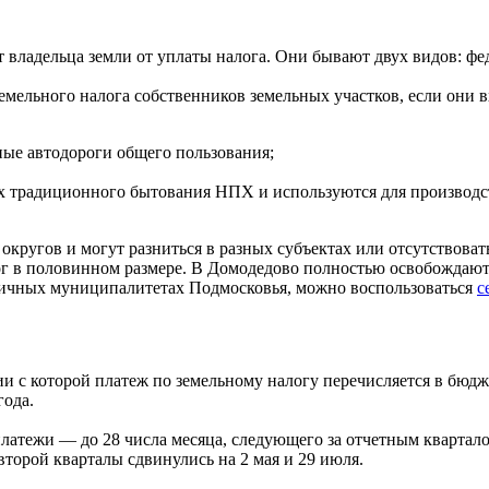
владельца земли от уплаты налога. Они бывают двух видов: ф
мельного налога собственников земельных участков, если они 
ные автодороги общего пользования;
х традиционного бытования НПХ и используются для производс
округов и могут разниться в разных субъектах или отсутствоват
лог в половинном размере. В Домодедово полностью освобождаю
зличных муниципалитетах Подмосковья, можно воспользоваться
с
и с которой платеж по земельному налогу перечисляется в бюдже
года.
платежи — до 28 числа месяца, следующего за отчетным квартал
торой кварталы сдвинулись на 2 мая и 29 июля.