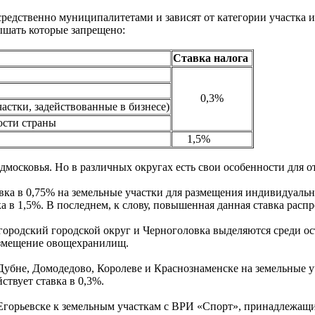
редственно муниципалитетами и зависят от категории участка и 
ышать которые запрещено:
Ставка налога
0,3%
астки, задействованные в бизнесе)
ости страны
1,5%
московья. Но в различных округах есть свои особенности для о
вка в 0,75% на земельные участки для размещения индивидуаль
 в 1,5%. В последнем, к слову, повышенная данная ставка распр
городский городской округ и Черноголовка выделяются среди ост
змещение овощехранилищ.
Дубне, Домодедово, Королеве и Краснознаменске на земельные у
йствует ставка в 0,3%.
Егорьевске к земельным участкам с ВРИ «Спорт», принадлежащ