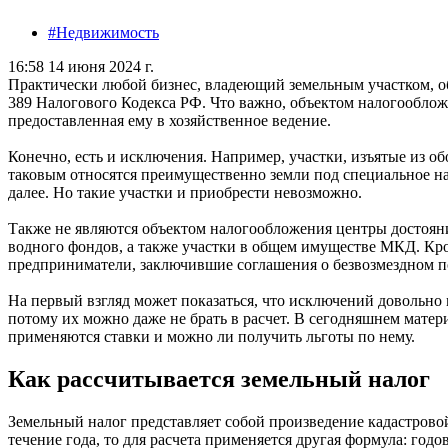
#Недвижимость
16:58 14 июня 2024 г.
Практически любой бизнес, владеющий земельным участком, обя
389 Налогового Кодекса РФ. Что важно, объектом налогообложе
предоставленная ему в хозяйственное ведение.
Конечно, есть и исключения. Например, участки, изъятые из о
таковым относятся преимущественно земли под специальное на
далее. Но такие участки и приобрести невозможно.
Также не являются объектом налогообложения центры достояния
водного фондов, а также участки в общем имуществе МКД. Кро
предприниматели, заключившие соглашения о безвозмездном п
На первый взгляд может показаться, что исключений довольно м
потому их можно даже не брать в расчет. В сегодняшнем матери
применяются ставки и можно ли получить льготы по нему.
Как рассчитывается земельный налог
Земельный налог представляет собой произведение кадастровой
течение года, то для расчета применяется другая формула: го