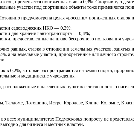
ъектов, применяется пониженная ставка 0,3%. Спортивную деяте
мельные участки под спортивные объекты тоже применяется пони
Лотошино предусмотрена целая «россыпь» пониженных ставок н
астки садоводческих НКО — 0,3%;
астки для хранения автотранспорта — 0,4%;
астки, предоставленные на праве бессрочного пользования учре
рочих равных, ставка в отношении земельных участков, занят
2%, а на земельные участки, приобретенные для дачного строит
ли.
к в 0,2%, которые распространяются на земли спорта, природно
ательные и медицинские учреждения.
и, расположенные в населенных пунктах с численностью населен
ом, Талдоме, Лотошино, Истре, Королеве, Клине, Коломне, Крас
га во всех муниципалитетах Подмосковья попросту не представл
выгодно для бизнеса и местных властей.