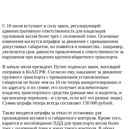
С 18 июля вступают в силу закон, регулирующий
административную ответственность для владельцев
грузовиков весом более трех с половиной тонн. Основные
изменения коснутся штрафов за движение с превышением
допустимых габаритов, но появятся и новшества - например,
увеличится срок давности привлечения к ответственности за
нарушения при вождении крупногабаритного транспорта.
В начале июля президент Путин подписал закон, вносящий
поправки в КоАП РФ. Согласно ему, наказание за движение
грузового транспорта с превышением установленных
габаритов не более чем на 10 см теперь конкретизировано и
по адресату, и по сумме: его получает исключительно
владелец транспортного средства (раньше мог и водитель, и
организатор перевозок - в случае, если всё это разные люди).
Сумма штрафа теперь всегда составляет 150 000 рублей.
Также вводятся штрафы за отказ от остановки для
прохождения весового и габаритного контроля. Кроме того,
карается и несоблюдение ПДД для транспорта весом более
трех с половиной тонн в зонах такого контроля. В обоих