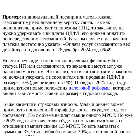
Пример
: индивидуальный предприниматель заказал
самозанятому веб-дизайнеру верстку сайта. Так как
исполнитель применяет спецрежим НПД, то заказчику не
нужно удерживать с выплаты НДФЛ, его должен оплатить
непосредственно самозанятый. В таком случае в назначении
платежа достаточно указать: «Оплата услуг самозанятого веб-
дизайнера по договору от 26 декабря 2024 года №49».
Но если речь идет о денежных переводах физлицам без
статуса ИП или самозанятого, то заказчик выступает уже
налоговым агентом. Это значит, что в соответствии с законом
он должен удержать с исполнителя или продавца НДФЛ в
размере 13% (для резидентов РФ). Правда, с 2025 года будут
применяться новые положения
налоговой реформы
, которые
вводят зависимость ставки от размера годового дохода.
То же касается и страховых взносов. Малый бизнес может
применять пониженный тариф. До конца текущего года он
составляет 15% с объема выплат свыше одного МРОТ. Но уже
с 2025 года льготная ставка будет использоваться только в
отношении выплат свыше 1,5 МРОТ. То есть выплаты с
суммы до 33,7 тыс. рублей составят 30%, а с остальной части