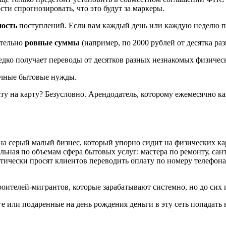
ти спрогнозировать, что это будут за маркеры.
ность
поступлений. Если вам каждый день или каждую неделю п
ительно
ровные суммы
(например, по 2000 рублей от десятка ра
едко получает переводы от десятков разных незнакомых физическ
ичные бытовые нужды.
 на карту? Безусловно. Арендодатель, которому ежемесячно кап
 на серый малый бизнес, который упорно сидит на физических к
льная по объемам сфера бытовых услуг: мастера по ремонту, сан
атически просят клиентов переводить оплату по номеру телефон
роителей-мигрантов, которые зарабатывают системно, но до сих 
е или подаренные на день рождения деньги в эту сеть попадать