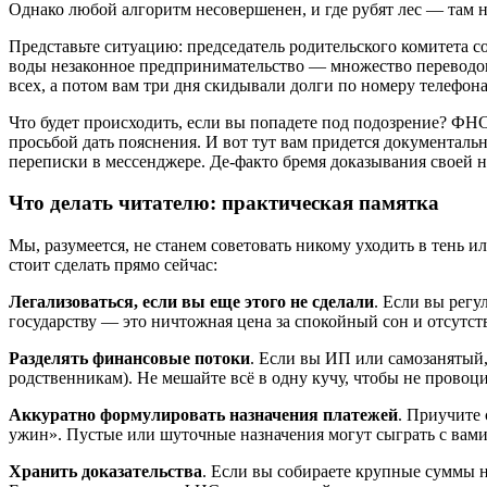
Однако любой алгоритм несовершенен, и где рубят лес — там 
Представьте ситуацию: председатель родительского комитета со
воды незаконное предпринимательство — множество переводов 
всех, а потом вам три дня скидывали долги по номеру телефона
Что будет происходить, если вы попадете под подозрение? ФНС
просьбой дать пояснения. И вот тут вам придется документальн
переписки в мессенджере. Де-факто бремя доказывания своей н
Что делать читателю: практическая памятка
Мы, разумеется, не станем советовать никому уходить в тень 
стоит сделать прямо сейчас:
Легализоваться, если вы еще этого не сделали
. Если вы рег
государству — это ничтожная цена за спокойный сон и отсутс
Разделять финансовые потоки
. Если вы ИП или самозанятый,
родственникам). Не мешайте всё в одну кучу, чтобы не провоц
Аккуратно формулировать назначения платежей
. Приучите 
ужин». Пустые или шуточные назначения могут сыграть с вами
Хранить доказательства
. Если вы собираете крупные суммы н