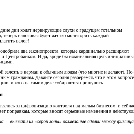
едние дни ходят нервирующие слухи о грядущем тотальном
, теперь налоговая будет жестко мониторить каждый
платить налог!
я одобрила два законопроекта, которые кардинально расширяют
и Центробанком. И да, вроде бы номинальная цель инициативы
ицами.
ой залезть в карман к обычным людям (что многие и делают). Но 
чным гражданам. Давайте сегодня разберемся, что в этом вопросе
акцию, и кого на самом деле собираются прищучить.
я
взялись за цифровизацию контроля над малым бизнесом, и сейча
вет поправкам, которые вносят серьезные изменения в действу
она — вывести из «серой зоны» возмездные сделки между физли