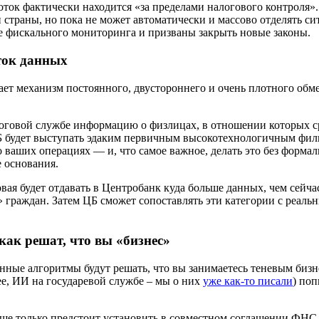
оток фактически находится «за пределами налогового контроля»
и страны, но пока не может автоматически и массово отделять с
ме фискального мониторинга и призваны закрыть новые законы.
ток данных
здает механизм постоянного, двустороннего и очень плотного 
логовой службе информацию о физлицах, в отношении которых с
ЦБ будет выступать эдаким первичным высокотехнологичным фил
ваших операциях — и, что самое важное, делать это без формал
 основания.
вая будет отдавать в Центробанк куда больше данных, чем сейчас
в» граждан. Затем ЦБ сможет сопоставлять эти категории с реал
ак решат, что вы «бизнес»
енные алгоритмы будут решать, что вы занимаетесь теневым биз
ее, ИИ на государевой службе – мы о них
уже как-то писали
) по
ще только предстоит установить в совместном соглашении ФНС 