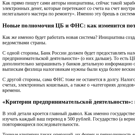
Как прямо пишут сами авторы инициативы, сейчас такой зараб
электронных денег, которые перетекают со счета на счет внутр
нелегального мастера по ремонту». Именно эту брешь в систе
Новые полномочия ЦБ и ФНС: как изменится по
Как же именно будет работать новая система? Инициатива со
ведомствами страны.
С одной стороны, Банк России должен будет предоставлять на
предпринимательской деятельности» (о них дальше). То есть 
дополнительно запрашивать у банков детальную информацию о 
выпискам физлица налоговикам нужны были куда более веские
С другой стороны, сама ФНС тоже не останется в долгу. Налого
счетах, электронных кошельках, а также о «категориях доходо
времени.
«Критерии предпринимательской деятельности»: к
В этой детали кроется главный дьявол. Как именно государств
изучать каждый ваш перевод в 500 рублей. Государство (а верн
повторяющиеся последовательности.
Точные критерии таких операций, их форму и периодичность е