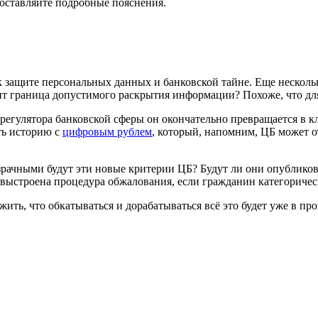
доставляйте подробные пояснения.
 защите персональных данных и банковской тайне. Еще несколько
одит граница допустимого раскрытия информации? Похоже, что дл
о регулятора банковской сферы он окончательно превращается в
ть историю с
цифровым рублем
, который, напомним, ЦБ может о
зрачными будут эти новые критерии ЦБ? Будут ли они опублико
 выстроена процедура обжалования, если гражданин категоричес
жить, что обкатываться и дорабатываться всё это будет уже в пр