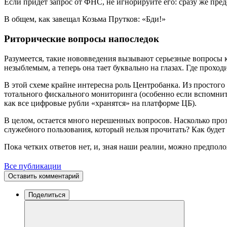
Если придет запрос от ФНС, не игнорируйте его: сразу же пре
В общем, как завещал Козьма Прутков: «Бди!»
Риторические вопросы напоследок
Разумеется, такие нововведения вызывают серьезные вопросы к
незыблемым, а теперь она тает буквально на глазах. Где прох
В этой схеме крайне интересна роль Центробанка. Из простог
тотального фискального мониторинга (особенно если вспомни
как все цифровые рубли «хранятся» на платформе ЦБ).
В целом, остается много нерешенных вопросов. Насколько про
служебного пользования, который нельзя прочитать? Как будет
Пока четких ответов нет, и, зная наши реалии, можно предполо
Все публикации
Оставить комментарий
Поделиться