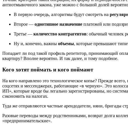
антиотмывочного закона, уже можно с большой долей вероятнос
В первую очередь, алгоритмы будут смотреть на
регуляр
Второе —
однотипное назначение
платежей или подозр
Третье —
количество контрагентов
: обычный человек р
Ну и, конечно, важны
объемы
, которые превышают тип
Попадает ли под такой профиль репетитор, принимающий оплату
квартиру? Вполне вероятно. И так далее, и тому подобное.
Кого хотят поймать и кого поймают
На кого направлено это технологическое копье? Прежде всего,
соцсетях и мессенджерах, работающие «в черную». Это колосса
ИП», которые вроде бы легально зарегистрированы, но систем
сэкономить на налогах.
Туда же отправляются частные арендодатели, няни, бригады ст
Разовые переводы между родственниками, возврат долга коллег
«предпринимательские».