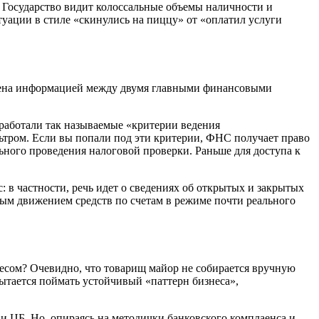
. Государство видит колоссальные объемы наличности и
итуации в стиле «скинулись на пиццу» от «оплатил услуги
обмена информацией между двумя главными финансовыми
работали так называемые «критерии ведения
ьтром. Если вы попали под эти критерии, ФНС получает право
ьного проведения налоговой проверки. Раньше для доступа к
: в частности, речь идет о сведениях об открытых и закрытых
ьным движением средств по счетам в режиме почти реального
несом? Очевидно, что товарищ майор не собирается вручную
пытается поймать устойчивый «паттерн бизнеса»,
и ЦБ. Но, опираясь на методички банковского комплаенса и