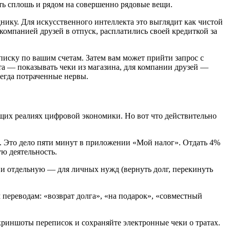
ать сплошь и рядом на совершенно рядовые вещи.
днику. Для искусственного интеллекта это выглядит как чистой
омпанией друзей в отпуск, расплатились своей кредиткой за
писку по вашим счетам. Затем вам может прийти запрос с
ета — показывать чеки из магазина, для компании друзей —
сегда потраченные нервы.
кущих реалиях цифровой экономики. Но вот что действительно
ь. Это дело пяти минут в приложении «Мой налог». Отдать 4%
ю деятельность.
 и отдельную — для личных нужд (вернуть долг, перекинуть
переводам: «возврат долга», «на подарок», «совместный
криншоты переписок и сохраняйте электронные чеки о тратах.