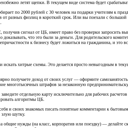
неизбежно летят щепки. В текущем виде система будет срабатыв
бирает по 2000 рублей с 30 человек на подарки учителям к праз
от разных физлиц в короткий срок. Или вы поехали с большой к
.
, получив сигнал от ЦБ, имеет право без проверки запросить вы
о доказывать, что это были за деньги. Для родительского комит
епричастности к бизнесу будет ложиться на гражданина, и это в
или искать хитрые схемы. Это делается просто невыгодным в те
улярно получаете доход от своих услуг — оформите самозанятост
твие многотысячных штрафов за незаконную предпринимательску
 заведите отдельную карту исключительно для рабочих расчетов
ировать алгоритмы ЦБ.
себя и своих знакомых писать понятные комментарии к бытовым 
 злую шутку.
а общие нужды (на класс, корпоратив или поездку) — делайте с