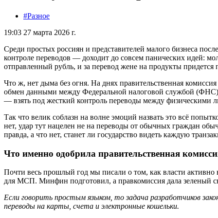
#Разное
19:03 27 марта 2026 г.
Среди простых россиян и представителей малого бизнеса посл
контроле переводов — доходит до совсем панических идей: мол
отправленный рубль, и за перевод жене на продукты придется 
Что ж, нет дыма без огня. На днях правительственная комисси
обмен данными между Федеральной налоговой службой (ФНС) 
— взять под жесткий контроль переводы между физическими л
Так что велик соблазн на волне эмоций назвать это всё попытк
нет, удар тут нацелен не на переводы от обычных граждан обы
правда, а что нет, станет ли государство видеть каждую транз
Что именно одобрила правительственная комисси
Почти весь прошлый год мы писали о том, как власти активно 
для МСП. Минфин подготовил, а правкомиссия дала зеленый с
Если говорить простым языком, то задача разработчиков зак
переводы на карты, счета и электронные кошельки.