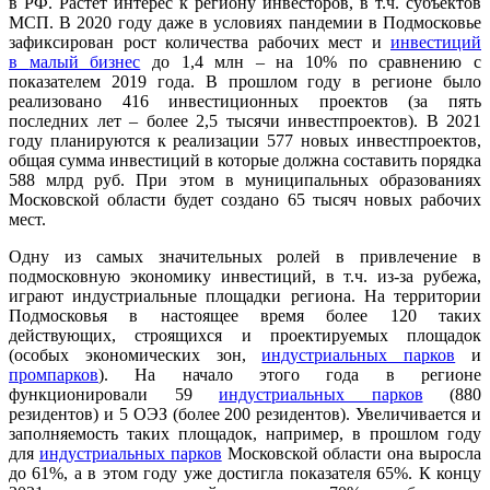
в РФ. Растет интерес к региону инвесторов, в т.ч. субъектов
МСП. В 2020 году даже в условиях пандемии в Подмосковье
зафиксирован рост количества рабочих мест и
инвестиций
в
малый бизнес
до 1,4 млн – на 10% по сравнению с
показателем 2019 года. В прошлом году в регионе было
реализовано 416 инвестиционных проектов (за пять
последних лет – более 2,5 тысячи инвестпроектов). В 2021
году планируются к реализации 577 новых инвестпроектов,
общая сумма инвестиций в которые должна составить порядка
588 млрд руб. При этом в муниципальных образованиях
Московской области будет создано 65 тысяч новых рабочих
мест.
Одну из самых значительных ролей в привлечение в
подмосковную экономику инвестиций, в т.ч. из-за рубежа,
играют индустриальные площадки региона. На территории
Подмосковья в настоящее время более 120 таких
действующих, строящихся и проектируемых площадок
(особых экономических зон,
индустриальных парков
и
промпарков
). На начало этого года в регионе
функционировали 59
индустриальных парков
(880
резидентов) и 5 ОЭЗ (более 200 резидентов). Увеличивается и
заполняемость таких площадок, например, в прошлом году
для
индустриальных парков
Московской области
она выросла
до 61%, а в этом году уже достигла показателя 65%. К концу