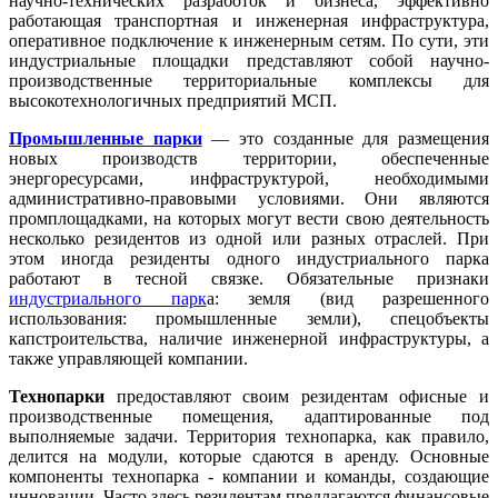
научно-технических разработок и бизнеса, эффективно
работающая транспортная и инженерная инфраструктура,
оперативное подключение к инженерным сетям. По сути, эти
индустриальные площадки представляют собой научно-
производственные территориальные комплексы для
высокотехнологичных предприятий МСП.
Промышленные парки
— это созданные для размещения
новых производств территории, обеспеченные
энергоресурсами, инфраструктурой, необходимыми
административно-правовыми условиями. Они являются
промплощадками, на которых могут вести свою деятельность
несколько резидентов из одной или разных отраслей. При
этом иногда резиденты одного индустриального парка
работают в тесной связке. Обязательные признаки
индустриального парк
а: земля (вид разрешенного
использования: промышленные земли), спецобъекты
капстроительства, наличие инженерной инфраструктуры, а
также управляющей компании.
Технопарки
предоставляют своим резидентам офисные и
производственные помещения, адаптированные под
выполняемые задачи. Территория технопарка, как правило,
делится на модули, которые сдаются в аренду. Основные
компоненты технопарка - компании и команды, создающие
инновации. Часто здесь резидентам предлагаются финансовые