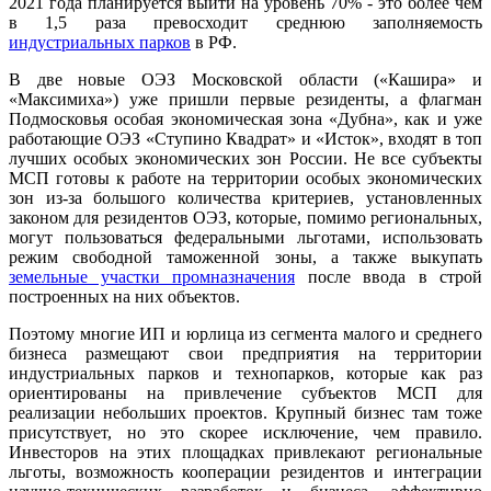
2021 года планируется выйти на уровень 70% - это более чем
в 1,5 раза превосходит среднюю заполняемость
индустриальных парков
в РФ.
В две новые ОЭЗ Московской области («Кашира» и
«Максимиха») уже пришли первые резиденты, а флагман
Подмосковья особая экономическая зона «Дубна», как и уже
работающие ОЭЗ «Ступино Квадрат» и «Исток», входят в топ
лучших особых экономических зон России. Не все субъекты
МСП готовы к работе на территории особых экономических
зон из-за большого количества критериев, установленных
законом для резидентов ОЭЗ, которые, помимо региональных,
могут пользоваться федеральными льготами, использовать
режим свободной таможенной зоны, а также выкупать
земельные участки промназначения
после ввода в строй
построенных на них объектов.
Поэтому многие ИП и юрлица из сегмента малого и среднего
бизнеса размещают свои предприятия на территории
индустриальных парков и технопарков, которые как раз
ориентированы на привлечение субъектов МСП для
реализации небольших проектов. Крупный бизнес там тоже
присутствует, но это скорее исключение, чем правило.
Инвесторов на этих площадках привлекают региональные
льготы, возможность кооперации резидентов и интеграции