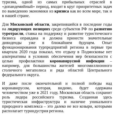
туризма, одной из самых прибыльных отраслей в
«допандемийный» период, входит в круг приоритетных задач
по выведению экономики из
кризиса
как во всем мире, так и
в нашей стране.
Для
Московской области
, закрепившейся в последние годы
на
лидирующих позициях
среди субъектов РФ по
развитию
туротрасли
, ставка на поддержку и развитие туристического
бизнеса оправдана и должна принести значительные
дивиденды уже в ближайшем будущем. Опыт
функционирования турпредприятий региона в первые три
квартала 2020 года показал, что отдыху в Подмосковье нет
альтернативы в условиях обеспечения мер безопасности с
целью профилактики
коронавирусной инфекции
–
например, для большинства жителей многомиллионного
столичного мегаполиса и ряда областей Центрального
федерального округа.
И даже после окончательной и полной победы над
коронавирусом, которая, видимо, будет одержана
человечеством уже в 2021 году, Московская область сохранит
роль лидера российского туризма. Созданная здесь
туристическая инфраструктура и наличие уникального
природного комплекса – это далеко не все козыри, которыми
располагает туриндустрия региона.