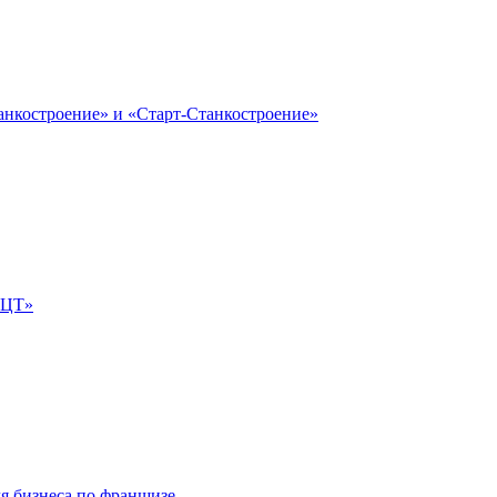
анкостроение» и «Старт-Станкостроение»
е-ЦТ»
ля бизнеса по франшизе