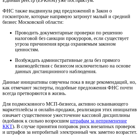
Единый реестр (ЕРКНМ) уже постфактум.
ФНС также выдвинула ряд предложений в Закон о
госконтроле, которые напрямую затронут малый и средний
бизнес Московской области:
Проводить документарные проверки по решению
налоговой без санкции прокуроров, если существует
угроза причинения вреда охраняемым законом
ценностям.
Возбуждать административные дела без прямого
взаимодействия с бизнесом исключительно на основе
данных дистанционного наблюдения.
Данные инициативы озвучены пока в виде рекомендаций, но,
как отмечают эксперты, подобные предложения ФНС почти
всегда претворяются в жизнь.
Для подмосковного МСП-бизнеса, активно осваивающего
маркетплейсы и онлайн-продажи, реализация этих инициатив
означает существенное ужесточение кассовой дисциплины
(вдобавок к сильно возросшим
штрафам за неприменение
ККТ
). В случае принятия поправок риск внезапных проверок
и штрафов за непробитый электронный чек заметно возрастет.