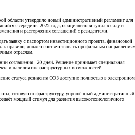
ой области утвердило новый административный регламент для
вшийся с середины 2025 года, официально вступил в силу и
изменения и расторжения соглашений с резидентами.
ать заявку с паспортом инвестиционного проекта, финансовой
 как правило, должен соответствовать профильным направления
ичным отраслям.
ении соглашения - 20 дней. Решение принимает специальная
екта и наличия инфраструктурных возможностей.
ление статуса резидента ОЭЗ доступно полностью в электронном
ьготы, готовую инфраструктуру, упрощённый административный
создаёт мощный стимул для развития высокотехнологичного