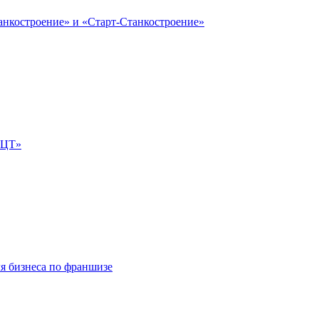
анкостроение» и «Старт-Станкостроение»
е-ЦТ»
ля бизнеса по франшизе