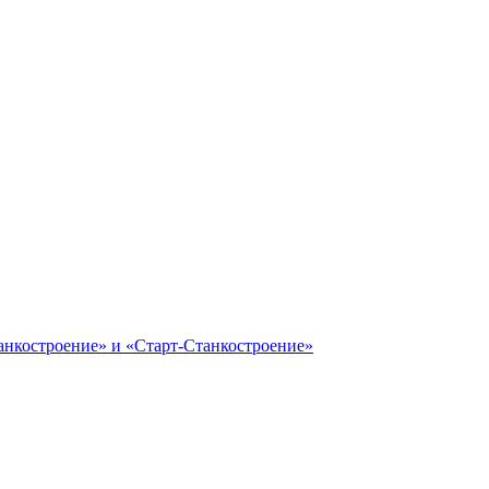
анкостроение» и «Старт-Станкостроение»