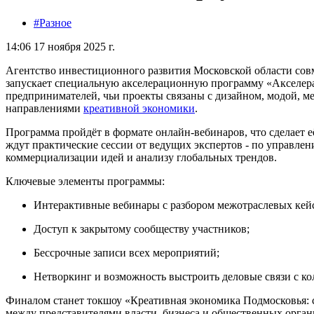
#Разное
14:06 17 ноября 2025 г.
Агентство инвестиционного развития Московской области сов
запускает специальную акселерационную программу «Акселер
предпринимателей, чьи проекты связаны с дизайном, модой, м
направлениями
креативной экономики
.
Программа пройдёт в формате онлайн-вебинаров, что сделает е
ждут практические сессии от ведущих экспертов - по управле
коммерциализации идей и анализу глобальных трендов.
Ключевые элементы программы:
Интерактивные вебинары с разбором межотраслевых кей
Доступ к закрытому сообществу участников;
Бессрочные записи всех мероприятий;
Нетворкинг и возможность выстроить деловые связи с ко
Финалом станет токшоу «Креативная экономика Подмосковья: с
между представителями власти, бизнеса и общественных орган