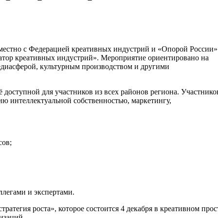
местно с Федерацией креативных индустрий и «Опорой России»
атор креативных индустрий». Мероприятие ориентировано на
едиасферой, культурным производством и другими
ё доступной для участников из всех районов региона. Участнико
нию интеллектуальной собственностью, маркетингу,
сов;
ллегами и экспертами.
тратегия роста», которое состоится 4 декабря в креативном пр
изаций.