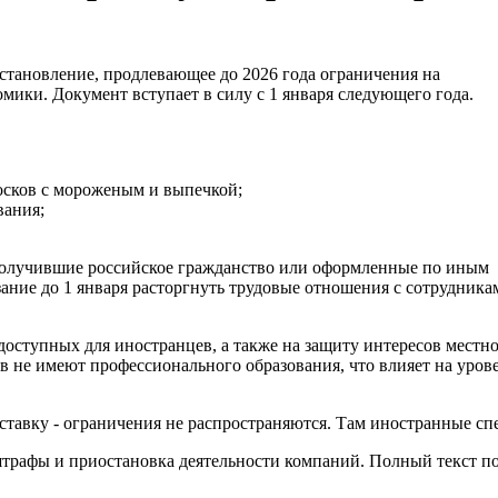
становление, продлевающее до 2026 года ограничения на
мики. Документ вступает в силу с 1 января следующего года.
иосков с мороженым и выпечкой;
вания;
 получившие российское гражданство или оформленные по иным
зание до 1 января расторгнуть трудовые отношения с сотрудника
доступных для иностранцев, а также на защиту интересов местн
в не имеют профессионального образования, что влияет на уров
оставку - ограничения не распространяются. Там иностранные с
трафы и приостановка деятельности компаний. Полный текст п