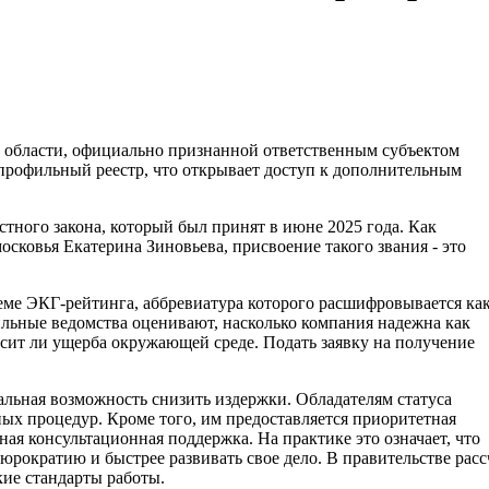
 области, официально признанной ответственным субъектом
профильный реестр, что открывает доступ к дополнительным
тного закона, который был принят в июне 2025 года. Как
ковья Екатерина Зиновьева, присвоение такого звания - это
ме ЭКГ-рейтинга, аббревиатура которого расшифровывается ка
ильные ведомства оценивают, насколько компания надежна как
осит ли ущерба окружающей среде. Подать заявку на получение
реальная возможность снизить издержки. Обладателям статуса
х процедур. Кроме того, им предоставляется приоритетная
я консультационная поддержка. На практике это означает, что
юрократию и быстрее развивать свое дело. В правительстве ра
ие стандарты работы.