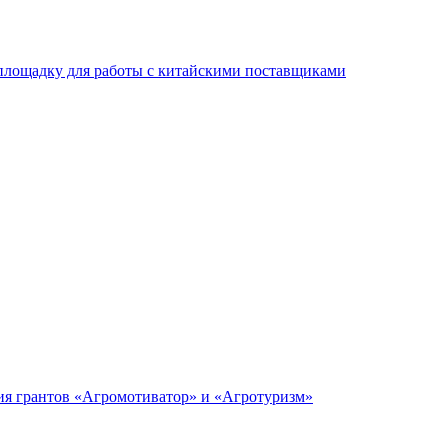
площадку для работы с китайскими поставщиками
ия грантов «Агромотиватор» и «Агротуризм»