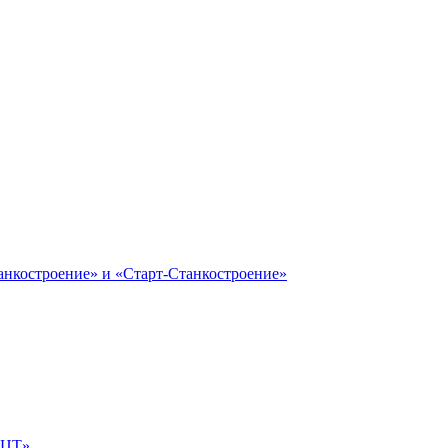
анкостроение» и «Старт-Станкостроение»
е-ЦТ»