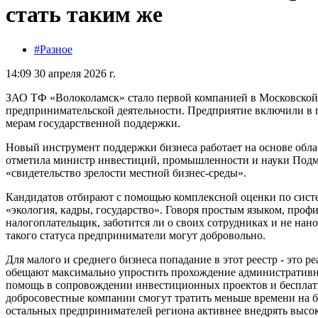
стать таким же
#Разное
14:09 30 апреля 2026 г.
ЗАО ТФ «Волоколамск» стало первой компанией в Московской
предпринимательской деятельности. Предприятие включили в 
мерам государственной поддержки.
Новый инструмент поддержки бизнеса работает на основе облас
отметила министр инвестиций, промышленности и науки Подмос
«свидетельство зрелости местной бизнес-среды».
Кандидатов отбирают с помощью комплексной оценки по систе
«экология, кадры, государство». Говоря простым языком, проф
налогоплательщик, заботится ли о своих сотрудниках и не нан
такого статуса предприниматели могут добровольно.
Для малого и среднего бизнеса попадание в этот реестр - это 
обещают максимально упростить прохождение административны
помощь в сопровождении инвестиционных проектов и бесплатна
добросовестные компании смогут тратить меньше времени на б
остальных предпринимателей региона активнее внедрять высок