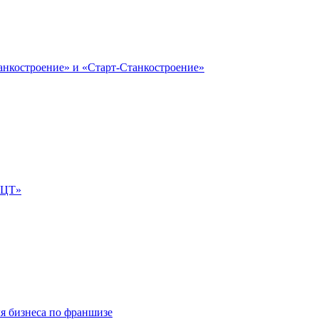
анкостроение» и «Старт-Станкостроение»
е-ЦТ»
ля бизнеса по франшизе