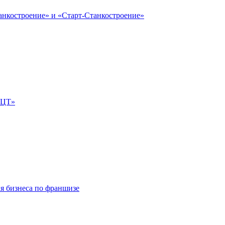
анкостроение» и «Старт-Станкостроение»
е-ЦТ»
ля бизнеса по франшизе